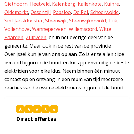
Giethoorn
,
Heetveld
,
Kalenberg
,
Kallenkote
,
Kuinre
,
Oldemarkt
,
Ossenzijl
,
Paasloo
,
De Pol
,
Scheerwolde
,
Sint Jansklooster
,
Steenwijk
,
Steenwijkerwold
,
Tuk
,
Vollenhove
,
Wanneperveen
,
Willemsoord
,
Witte
Paarden
,
Zuidveen
, en in het overige deel van de
gemeente. Maar ook in de rest van de provincie
Overijssel kun je van ons op aan. Zo is er te allen tijde
iemand bij jou in de buurt en kies jij eenvoudig de beste
elektricien voor elke klus. Neem binnen één minuut
contact op en ontvang in een mum van tijd meerdere
reacties van bekwame elektriciens bij jou uit de buurt.
★
★
★
★
★
Direct offertes