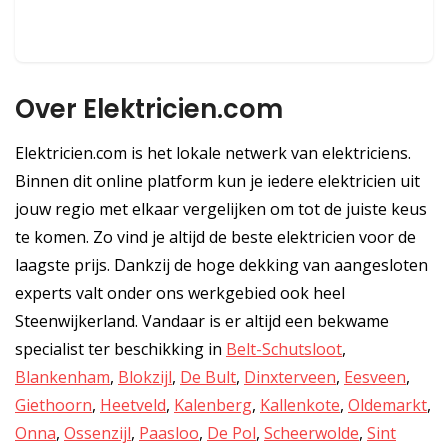
Over Elektricien.com
Elektricien.com is het lokale netwerk van elektriciens.
Binnen dit online platform kun je iedere elektricien uit
jouw regio met elkaar vergelijken om tot de juiste keus
te komen. Zo vind je altijd de beste elektricien voor de
laagste prijs. Dankzij de hoge dekking van aangesloten
experts valt onder ons werkgebied ook heel
Steenwijkerland. Vandaar is er altijd een bekwame
specialist ter beschikking in
Belt-Schutsloot
,
Blankenham
,
Blokzijl
,
De Bult
,
Dinxterveen
,
Eesveen
,
Giethoorn
,
Heetveld
,
Kalenberg
,
Kallenkote
,
Oldemarkt
,
Onna
,
Ossenzijl
,
Paasloo
,
De Pol
,
Scheerwolde
,
Sint