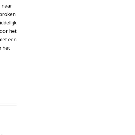
t naar
ebroken
ddellijk
voor het
 met een
n het