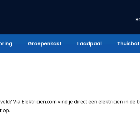
B
oring
Groepenkast
Laadpaal
Thuisbatt
ld? Via Elektricien.com vind je direct een elektricien in de b
t op.