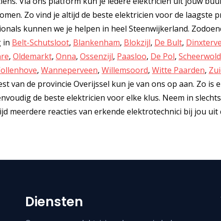
ciens. Via ons platform kun je iedere elektricien uit jouw buu
men. Zo vind je altijd de beste elektricien voor de laagste pr
nals kunnen we je helpen in heel Steenwijkerland. Zodoend
g in
Belt-Schutsloot
,
Blankenham
,
Blokzijl
,
De Bult
,
Dinxterv
nre
,
Oldemarkt
,
Onna
,
Ossenzijl
,
Paasloo
,
De Pol
,
Scheerwol
ollenhove
,
Wanneperveen
,
Willemsoord
,
Witte Paarden
,
Zu
st van de provincie Overijssel kun je van ons op aan. Zo is e
 eenvoudig de beste elektricien voor elke klus. Neem in slecht
d meerdere reacties van erkende elektrotechnici bij jou uit
Diensten