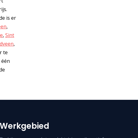
rt
ijs.
e is er
een
,
de
,
Sint
idveen
,
r te
s één
 de
Werkgebied