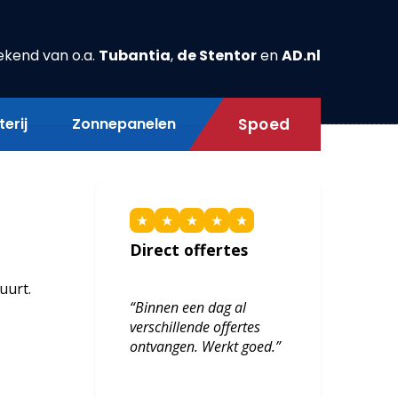
ekend van o.a.
Tubantia
,
de Stentor
en
AD.nl
erij
Zonnepanelen
Spoed
★
★
★
★
★
Direct offertes
uurt.
“Binnen een dag al
verschillende offertes
ontvangen. Werkt goed.”