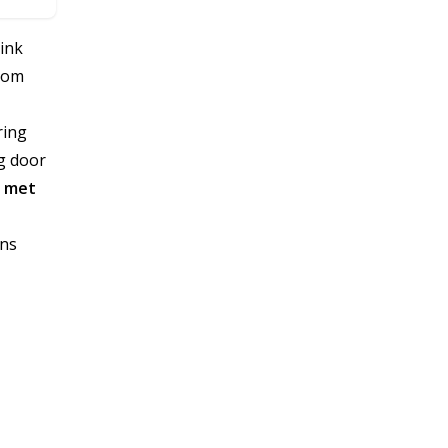
link
.com
ring
g door
s met
ons