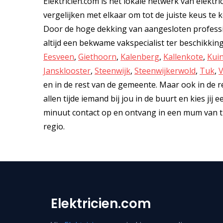
Elektricien.com is het lokale netwerk van elektri
vergelijken met elkaar om tot de juiste keus te ko
Door de hoge dekking van aangesloten professio
altijd een bekwame vakspecialist ter beschikkin
Eesveen
,
Giethoorn
,
Kalenberg
,
Kallenkote
,
Kui
Jansklooster
,
Steenwijk
,
Steenwijkerwold
,
Tuk
,
V
en in de rest van de gemeente. Maar ook in de re
allen tijde iemand bij jou in de buurt en kies jij
minuut contact op en ontvang in een mum van tij
regio.
Elektricien.com