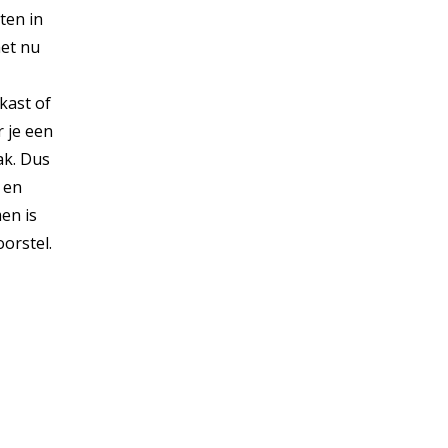
ten in
het nu
kast of
r je een
ak. Dus
g en
en is
orstel.