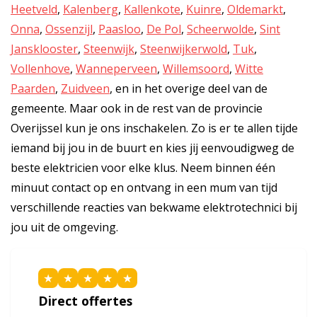
Heetveld
,
Kalenberg
,
Kallenkote
,
Kuinre
,
Oldemarkt
,
Onna
,
Ossenzijl
,
Paasloo
,
De Pol
,
Scheerwolde
,
Sint
Jansklooster
,
Steenwijk
,
Steenwijkerwold
,
Tuk
,
Vollenhove
,
Wanneperveen
,
Willemsoord
,
Witte
Paarden
,
Zuidveen
, en in het overige deel van de
gemeente. Maar ook in de rest van de provincie
Overijssel kun je ons inschakelen. Zo is er te allen tijde
iemand bij jou in de buurt en kies jij eenvoudigweg de
beste elektricien voor elke klus. Neem binnen één
minuut contact op en ontvang in een mum van tijd
verschillende reacties van bekwame elektrotechnici bij
jou uit de omgeving.
★
★
★
★
★
Direct offertes