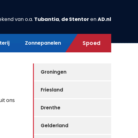
ekend van o.a.
Tubantia
,
de Stentor
en
AD.nl
erij
Zonnepanelen
Spoed
Groningen
Friesland
uit ons
Drenthe
Gelderland