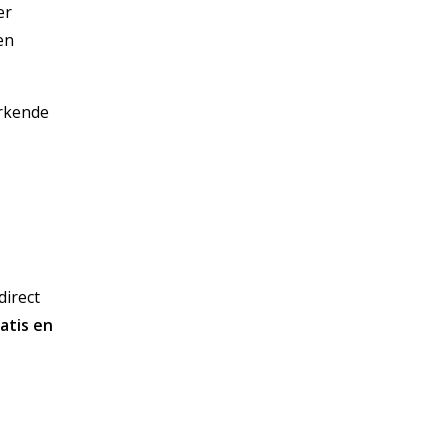
er
en
erkende
direct
atis en