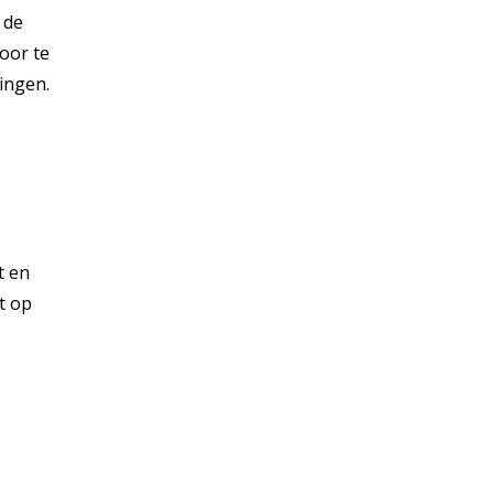
 de
oor te
gingen.
t en
t op