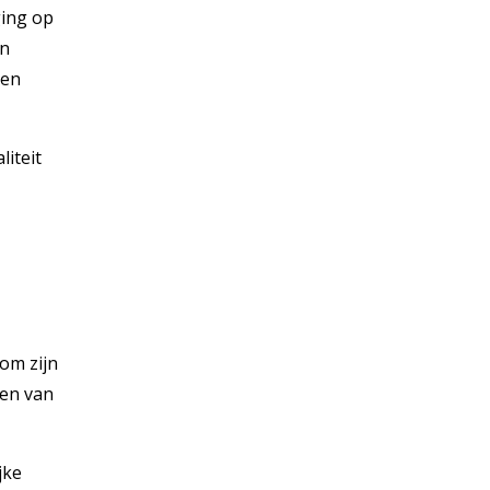
ing op
en
 en
iteit
om zijn
len van
jke