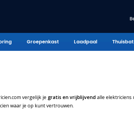
B
oring
Groepenkast
Laadpaal
Thuisbatt
icien.com vergelijk je
gratis en vrijblijvend
alle elektriciens 
icien waar je op kunt vertrouwen.