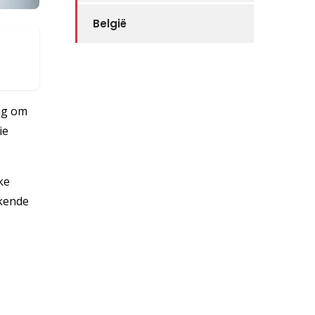
België
ang om
ie
ke
rkende