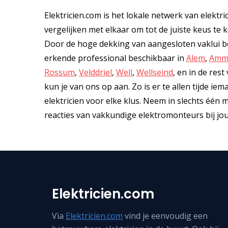
Elektricien.com is het lokale netwerk van elektri
vergelijken met elkaar om tot de juiste keus te ko
Door de hoge dekking van aangesloten vaklui be
erkende professional beschikbaar in
Alem
,
Amm
Rossum
,
Velddriel
,
Well
,
Wellseind
, en in de res
kun je van ons op aan. Zo is er te allen tijde ie
elektricien voor elke klus. Neem in slechts één
reacties van vakkundige elektromonteurs bij jou 
Elektricien.com
Via
Elektricien.com
vind je eenvoudig een