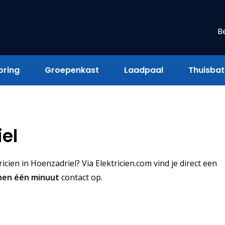
B
oring
Groepenkast
Laadpaal
Thuisbatt
iel
ien in Hoenzadriel? Via Elektricien.com vind je direct een
nen één minuut
contact op.