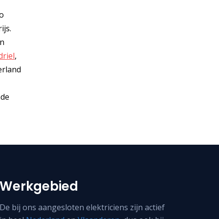
io
ijs.
en
riel
,
erland
nde
Werkgebied
De bij ons aangesloten elektriciens zijn actief