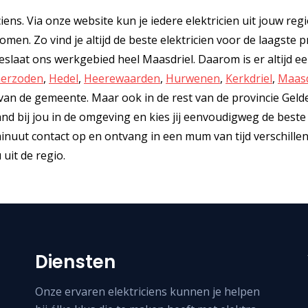
ciens. Via onze website kun je iedere elektricien uit jouw reg
men. Zo vind je altijd de beste elektricien voor de laagste pr
slaat ons werkgebied heel Maasdriel. Daarom is er altijd e
erzoden
,
Hedel
,
Heerewaarden
,
Hurwenen
,
Kerkdriel
,
Maasd
t van de gemeente. Maar ook in de rest van de provincie Geld
mand bij jou in de omgeving en kies jij eenvoudigweg de beste
 minuut contact op en ontvang in een mum van tijd verschille
uit de regio.
Diensten
Onze ervaren elektriciens kunnen je helpen