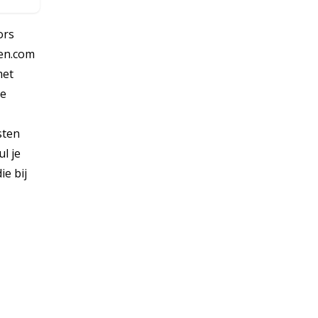
ors
ien.com
met
ge
sten
l je
ie bij