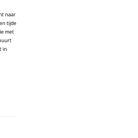
nt naar
en tijde
ie met
buurt
 in