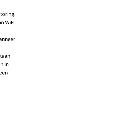
toring.
an WiFi
Wanneer
staan
n in
 een