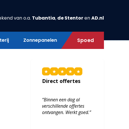
ekend van o.a.
Tubantia
,
de Stentor
en
AD.nl
erij
Zonnepanelen
Spoed
★
★
★
★
★
Direct offertes
“Binnen een dag al
verschillende offertes
ontvangen. Werkt goed.”