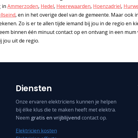
g in
Ammerzoden
,
Hedel
,
Heerewaarden
,
Hoenzadriel
,
Hurw
llseind
, en in het overige deel van de gemeente. Maar ook i
enen. Zo is er te allen tijde iemand bij jou in de regio en kie
 Neem binnen één minuut contact op en ontvang in een mum v
 jou uit de regio.
Diensten
Onze ervaren elektriciens kunnen je helpen
bij élke klus die te maken heeft met elektra.
Neem
gratis en vrijblijvend
contact op.
Elektricien kosten