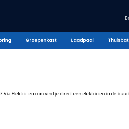
B
oring
Groepenkast
Laadpaal
Thuisbatt
 Via Elektricien.com vind je direct een elektricien in de buur