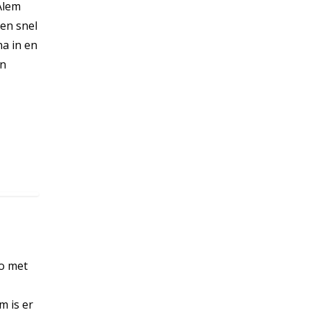
Alem
 en snel
na in en
en
io met
m is er