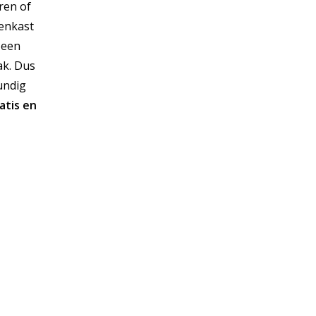
ren of
penkast
 een
ak. Dus
undig
atis
en