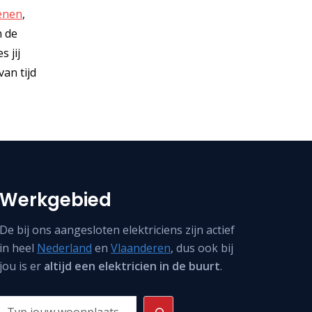
enen
,
n de
s jij
an tijd
Werkgebied
De bij ons aangesloten elektriciens zijn actief
in heel
Nederland
en
Vlaanderen
, dus ook bij
jou is er
altijd een elektricien in de buurt
.
Zoeken