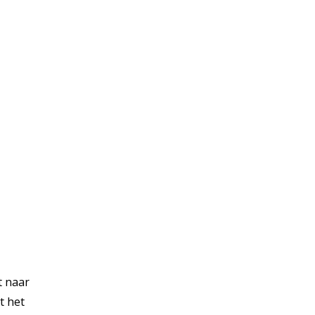
t naar
t het