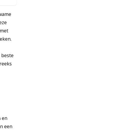
kwame
deze
 met
reken.
 beste
treeks
n en
an een