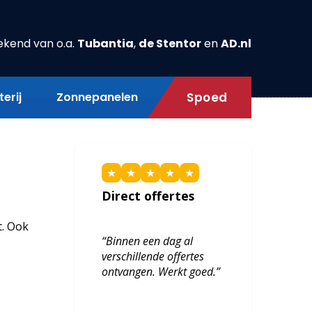
ekend van o.a.
Tubantia
,
de Stentor
en
AD.nl
erij
Zonnepanelen
Spoed
★
★
★
★
★
Direct offertes
t. Ook
“Binnen een dag al
verschillende offertes
ontvangen. Werkt goed.”