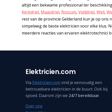
altijd een bekwame professional ter beschikkin
Kerkdriel
,
Maasdriel
,
Rossum
,
Velddriel
,
Well
,
We
rest van de provincie Gelderland kun je op ons rek
simpelweg de beste elektricien voor elke klus.
meerdere reacties van ervaren elektrotechnici bij
Elektricien.com
Via
Elektricien.com
vind je eenvoudig een
betrouwbare elektricien in de buurt. Ook bij
spoed. Daarom zijn we
24/7 bereikbaar
.
Over ons