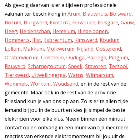
Als gevolg daarvan is er altijd een professionele
vakman ter beschikking in
Arum
,
Blauwhuis
,
Bolsward
,
Bozum
,
Burgwerd
,
Exmorra
,
Ferwoude
,
Folsgare
,
Gauw
,
Heeg
,
Heidenschap
,
Hemelum
,
Hindeloopen
,
Hommerts
,
IJlst
,
IJsbrechtum
,
Kimswerd
,
Koudum
,
Lollum
,
Makkum
,
Molkwerum
,
Nijland
,
Oosterend
,
Oosterwierum
,
Oostheim
,
Oudega
,
Parrega
,
Pingjum
,
Rauwerd
,
Scharnegoutum
,
Sneek
,
Stavoren
,
Terzool
,
Tjerkwerd
,
Uitwellingerga
,
Warns
,
Witmarsum
,
Wommels
,
Workum
,
Woudsend
, en in de rest van de
gemeente. Maar ook in de rest van de provincie
Friesland kun je van ons op aan. Zo is er te allen tijde
iemand bij jou in de buurt en kies jij simpel de beste
elektricien voor elke klus. Neem binnen één minuut
contact op en ontvang in een mum van tijd meerdere
reacties van erkende elektromonteurs bij jou uit de