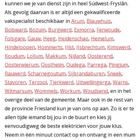
kunnen we je van dienst zijn in heel Súdwest-Fryslân.
Als gevolg daarvan is er altijd een gekwalificeerde
vakspecialist beschikbaar in
Arum
,
Blauwhuis
,
Bolsward
,
Bozum
,
Burgwerd
,
Exmorra
,
Ferwoude
,
Folsgare
,
Gauw
,
Heeg
,
Heidenschap
,
Hemelum
,
Hindeloopen
,
Hommerts
,
IJlst
,
IJsbrechtum
,
Kimswerd
,
Koudum
,
Lollum
,
Makkum
,
Nijland
,
Oosterend
,
Oosterwierum
,
Oostheim
,
Oudega
,
Parrega
,
Pingjum
,
Rauwerd
,
Scharnegoutum
,
Sijbrandaburen
,
Sneek
,
Stavoren
,
Terzool
,
Tjerkwerd
,
Uitwellingerga
,
Warns
,
Witmarsum
,
Wommels
,
Workum
,
Woudsend
, en in het
overige deel van de gemeente. Maar ook in de rest van
de provincie Friesland kun je van ons op aan. Zo is er te
allen tijde iemand bij jou in de buurt en kies jij
eenvoudigweg de beste elektricien voor jouw klus.
Neem in één minuut contact op en ontvang in een mum