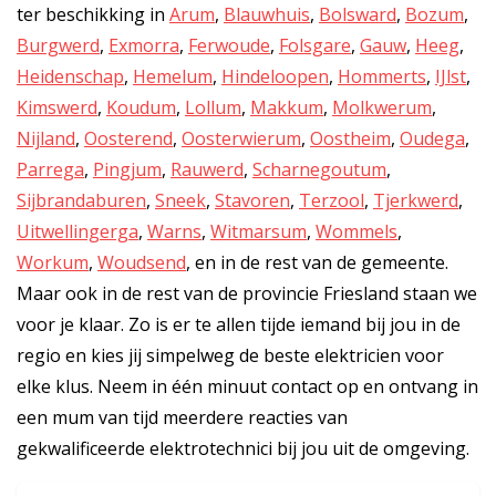
ter beschikking in
Arum
,
Blauwhuis
,
Bolsward
,
Bozum
,
Burgwerd
,
Exmorra
,
Ferwoude
,
Folsgare
,
Gauw
,
Heeg
,
Heidenschap
,
Hemelum
,
Hindeloopen
,
Hommerts
,
IJlst
,
Kimswerd
,
Koudum
,
Lollum
,
Makkum
,
Molkwerum
,
Nijland
,
Oosterend
,
Oosterwierum
,
Oostheim
,
Oudega
,
Parrega
,
Pingjum
,
Rauwerd
,
Scharnegoutum
,
Sijbrandaburen
,
Sneek
,
Stavoren
,
Terzool
,
Tjerkwerd
,
Uitwellingerga
,
Warns
,
Witmarsum
,
Wommels
,
Workum
,
Woudsend
, en in de rest van de gemeente.
Maar ook in de rest van de provincie Friesland staan we
voor je klaar. Zo is er te allen tijde iemand bij jou in de
regio en kies jij simpelweg de beste elektricien voor
elke klus. Neem in één minuut contact op en ontvang in
een mum van tijd meerdere reacties van
gekwalificeerde elektrotechnici bij jou uit de omgeving.