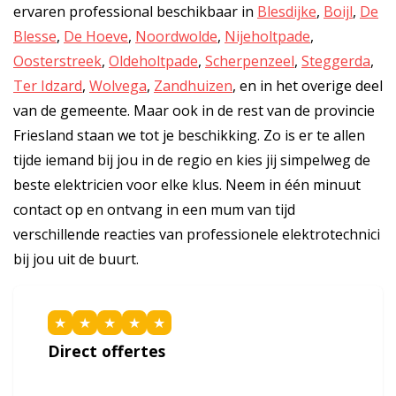
ervaren professional beschikbaar in
Blesdijke
,
Boijl
,
De
Blesse
,
De Hoeve
,
Noordwolde
,
Nijeholtpade
,
Oosterstreek
,
Oldeholtpade
,
Scherpenzeel
,
Steggerda
,
Ter Idzard
,
Wolvega
,
Zandhuizen
, en in het overige deel
van de gemeente. Maar ook in de rest van de provincie
Friesland staan we tot je beschikking. Zo is er te allen
tijde iemand bij jou in de regio en kies jij simpelweg de
beste elektricien voor elke klus. Neem in één minuut
contact op en ontvang in een mum van tijd
verschillende reacties van professionele elektrotechnici
bij jou uit de buurt.
★
★
★
★
★
Direct offertes