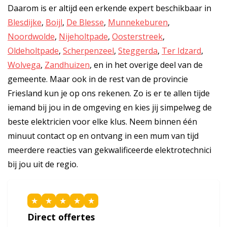
Daarom is er altijd een erkende expert beschikbaar in
Blesdijke
,
Boijl
,
De Blesse
,
Munnekeburen
,
Noordwolde
,
Nijeholtpade
,
Oosterstreek
,
Oldeholtpade
,
Scherpenzeel
,
Steggerda
,
Ter Idzard
,
Wolvega
,
Zandhuizen
, en in het overige deel van de
gemeente. Maar ook in de rest van de provincie
Friesland kun je op ons rekenen. Zo is er te allen tijde
iemand bij jou in de omgeving en kies jij simpelweg de
beste elektricien voor elke klus. Neem binnen één
minuut contact op en ontvang in een mum van tijd
meerdere reacties van gekwalificeerde elektrotechnici
bij jou uit de regio.
★
★
★
★
★
Direct offertes