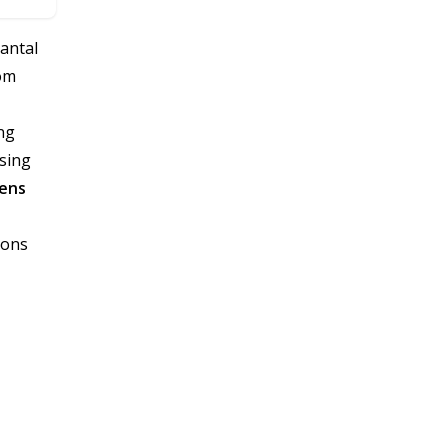
aantal
com
ing
ssing
iens
 ons