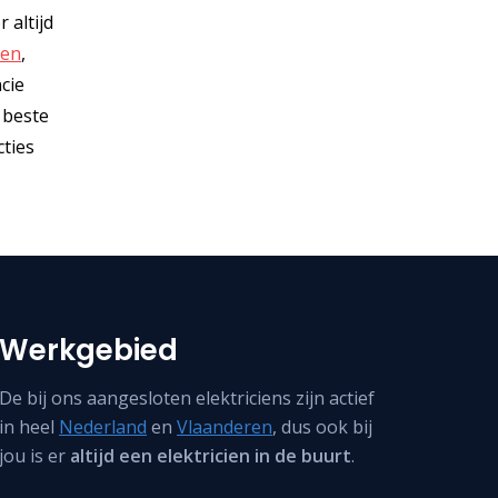
 altijd
sen
,
cie
e beste
cties
Werkgebied
De bij ons aangesloten elektriciens zijn actief
in heel
Nederland
en
Vlaanderen
, dus ook bij
jou is er
altijd een elektricien in de buurt
.