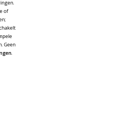
ringen.
e of
en;
schakelt
impele
n. Geen
ingen
.