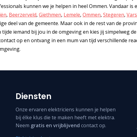
ssionals kunnen we je helpen in heel Ommen. Vandaar is er
iën
,
Beerzerveld
,
Giethmen
,
Lemele
,
Ommen
,
Stegeren
,
Var
rige deel van de gemeente. Maar ook in de rest van de provin
en tijde iemand bij jou in de omgeving en kies jij simpelweg d
contact op en ontvang in een mum van tijd verschillende rea
 omgeving.
Diensten
Onze ervaren elektriciens kunnen je helpen
bij élke klus die te maken heeft met elektra.
Neem
gratis en vrijblijvend
contact op.