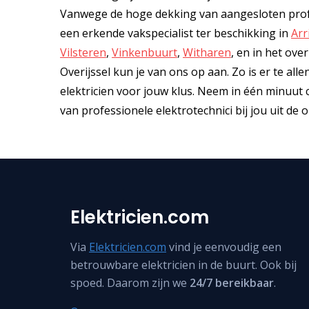
Vanwege de hoge dekking van aangesloten profe
een erkende vakspecialist ter beschikking in
Arr
Vilsteren
,
Vinkenbuurt
,
Witharen
, en in het ove
Overijssel kun je van ons op aan. Zo is er te all
elektricien voor jouw klus. Neem in één minuut 
van professionele elektrotechnici bij jou uit de
Elektricien.com
Via
Elektricien.com
vind je eenvoudig een
betrouwbare elektricien in de buurt. Ook bij
spoed. Daarom zijn we
24/7 bereikbaar
.