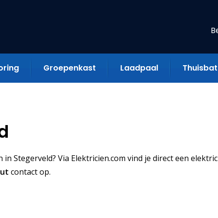
B
oring
Groepenkast
Laadpaal
Thuisbatt
ld
n Stegerveld? Via Elektricien.com vind je direct een elektric
uut
contact op.