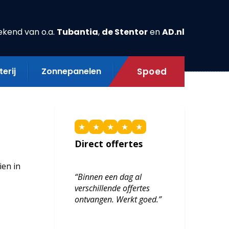
ekend van o.a.
Tubantia
,
de Stentor
en
AD.nl
erij
Zonnepanelen
Spoed
★
★
★
★
★
Direct offertes
ien in
“Binnen een dag al
verschillende offertes
ontvangen. Werkt goed.”