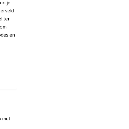
un je
gerveld
l ter
kom
odes en
o met