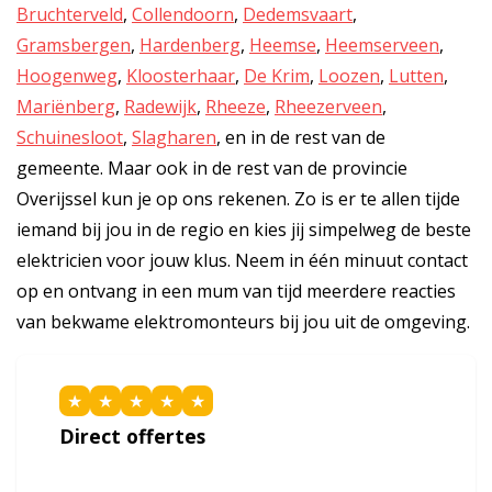
Bruchterveld
,
Collendoorn
,
Dedemsvaart
,
Gramsbergen
,
Hardenberg
,
Heemse
,
Heemserveen
,
Hoogenweg
,
Kloosterhaar
,
De Krim
,
Loozen
,
Lutten
,
Mariënberg
,
Radewijk
,
Rheeze
,
Rheezerveen
,
Schuinesloot
,
Slagharen
, en in de rest van de
gemeente. Maar ook in de rest van de provincie
Overijssel kun je op ons rekenen. Zo is er te allen tijde
iemand bij jou in de regio en kies jij simpelweg de beste
elektricien voor jouw klus. Neem in één minuut contact
op en ontvang in een mum van tijd meerdere reacties
van bekwame elektromonteurs bij jou uit de omgeving.
★
★
★
★
★
Direct offertes