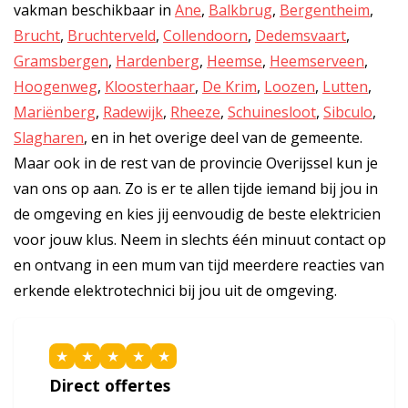
vakman beschikbaar in
Ane
,
Balkbrug
,
Bergentheim
,
Brucht
,
Bruchterveld
,
Collendoorn
,
Dedemsvaart
,
Gramsbergen
,
Hardenberg
,
Heemse
,
Heemserveen
,
Hoogenweg
,
Kloosterhaar
,
De Krim
,
Loozen
,
Lutten
,
Mariënberg
,
Radewijk
,
Rheeze
,
Schuinesloot
,
Sibculo
,
Slagharen
, en in het overige deel van de gemeente.
Maar ook in de rest van de provincie Overijssel kun je
van ons op aan. Zo is er te allen tijde iemand bij jou in
de omgeving en kies jij eenvoudig de beste elektricien
voor jouw klus. Neem in slechts één minuut contact op
en ontvang in een mum van tijd meerdere reacties van
erkende elektrotechnici bij jou uit de omgeving.
★
★
★
★
★
Direct offertes