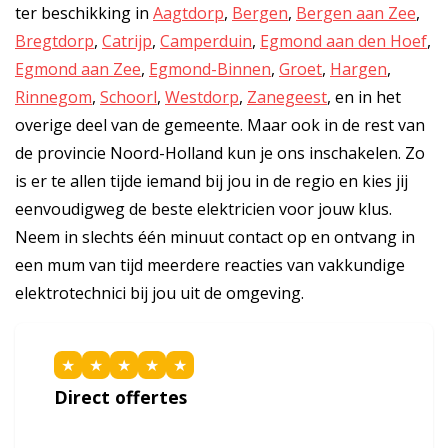
ter beschikking in
Aagtdorp
,
Bergen
,
Bergen aan Zee
,
Bregtdorp
,
Catrijp
,
Camperduin
,
Egmond aan den Hoef
,
Egmond aan Zee
,
Egmond-Binnen
,
Groet
,
Hargen
,
Rinnegom
,
Schoorl
,
Westdorp
,
Zanegeest
, en in het
overige deel van de gemeente. Maar ook in de rest van
de provincie Noord-Holland kun je ons inschakelen. Zo
is er te allen tijde iemand bij jou in de regio en kies jij
eenvoudigweg de beste elektricien voor jouw klus.
Neem in slechts één minuut contact op en ontvang in
een mum van tijd meerdere reacties van vakkundige
elektrotechnici bij jou uit de omgeving.
★
★
★
★
★
Direct offertes