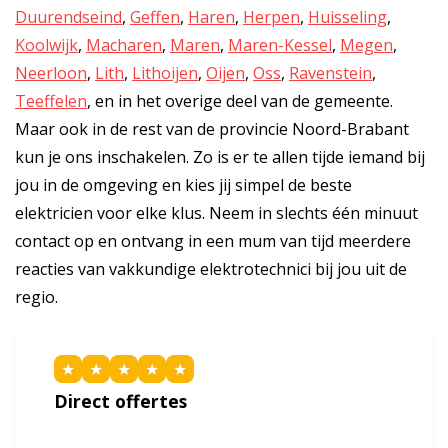
Duurendseind
,
Geffen
,
Haren
,
Herpen
,
Huisseling
,
Koolwijk
,
Macharen
,
Maren
,
Maren-Kessel
,
Megen
,
Neerloon
,
Lith
,
Lithoijen
,
Oijen
,
Oss
,
Ravenstein
,
Teeffelen
, en in het overige deel van de gemeente.
Maar ook in de rest van de provincie Noord-Brabant
kun je ons inschakelen. Zo is er te allen tijde iemand bij
jou in de omgeving en kies jij simpel de beste
elektricien voor elke klus. Neem in slechts één minuut
contact op en ontvang in een mum van tijd meerdere
reacties van vakkundige elektrotechnici bij jou uit de
regio.
★
★
★
★
★
Direct offertes