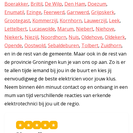
Boerakker
,
Briltil
,
De Wilp
,
Den Ham
,
Doezum
,
Enumatil
,
Ezinge
,
Feerwerd
,
Garnwerd
,
Grijpskerk
,
Grootegast
,
Kommerzijl
,
Kornhorn
,
Lauwerzijl
,
Leek
,
Lettelbert
,
Lucaswolde
,
Marum
,
Niebert
,
Niehove
,
Niekerk
,
Niezijl
,
Noordhorn
,
Nuis
,
Oldehove
,
Oldekerk
,
Opende
,
Oostwold
,
Sebaldeburen
,
Tolbert
,
Zuidhorn
,
en in de rest van de gemeente. Maar ook in de rest van
de provincie Groningen kun je van ons op aan. Zo is er
te allen tijde iemand bij jou in de buurt en kies jij
eenvoudigweg de beste elektricien voor jouw klus.
Neem binnen één minuut contact op en ontvang in een
mum van tijd verschillende reacties van erkende
elektrotechnici bij jou uit de regio.
★
★
★
★
★