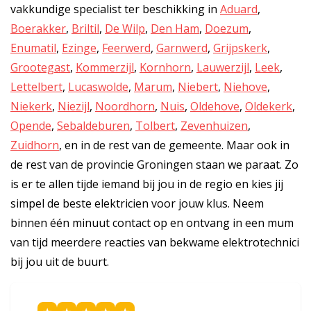
vakkundige specialist ter beschikking in
Aduard
,
Boerakker
,
Briltil
,
De Wilp
,
Den Ham
,
Doezum
,
Enumatil
,
Ezinge
,
Feerwerd
,
Garnwerd
,
Grijpskerk
,
Grootegast
,
Kommerzijl
,
Kornhorn
,
Lauwerzijl
,
Leek
,
Lettelbert
,
Lucaswolde
,
Marum
,
Niebert
,
Niehove
,
Niekerk
,
Niezijl
,
Noordhorn
,
Nuis
,
Oldehove
,
Oldekerk
,
Opende
,
Sebaldeburen
,
Tolbert
,
Zevenhuizen
,
Zuidhorn
, en in de rest van de gemeente. Maar ook in
de rest van de provincie Groningen staan we paraat. Zo
is er te allen tijde iemand bij jou in de regio en kies jij
simpel de beste elektricien voor jouw klus. Neem
binnen één minuut contact op en ontvang in een mum
van tijd meerdere reacties van bekwame elektrotechnici
bij jou uit de buurt.