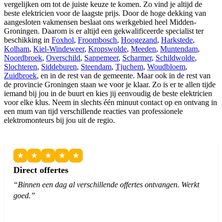
vergelijken om tot de juiste keuze te komen. Zo vind je altijd de
beste elektricien voor de laagste prijs. Door de hoge dekking van
aangesloten vakmensen beslaat ons werkgebied heel Midden-
Groningen. Daarom is er altijd een gekwalificeerde specialist ter
beschikking in
Foxhol
,
Froombosch
,
Hoogezand
,
Harkstede
,
Kolham
,
Kiel-Windeweer
,
Kropswolde
,
Meeden
,
Muntendam
,
Noordbroek
,
Overschild
,
Sappemeer
,
Scharmer
,
Schildwolde
,
Slochteren
,
Siddeburen
,
Steendam
,
Tjuchem
,
Woudbloem
,
Zuidbroek
, en in de rest van de gemeente. Maar ook in de rest van
de provincie Groningen staan we voor je klaar. Zo is er te allen tijde
iemand bij jou in de buurt en kies jij eenvoudig de beste elektricien
voor elke klus. Neem in slechts één minuut contact op en ontvang in
een mum van tijd verschillende reacties van professionele
elektromonteurs bij jou uit de regio.
★
★
★
★
★
Direct offertes
“Binnen een dag al verschillende offertes ontvangen. Werkt
goed.”