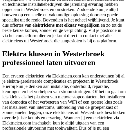
en technische installatiebedrijven die jarenlang ervaring hebben
opgedaan in Westerbroek en omstreken. Zodoende kun je altijd
bouwen op een snelle en vakkundige oplossing door een goede
specialist uit de regio. Bovendien is het geheel vrijblijvend. Je kunt
dus offertes van
elektriciens met elkaar vergelijken
en zo tot de
beste keuze komen, zonder enige verplichting. Vul je postcode in
via het contactformulier en je komt direct in contact met alle
elektriciens uit Westerbroek die aangesloten is bij ons platform.
Elektra klussen in Westerbroek
professioneel laten uitvoeren
Een ervaren elektricien via Elektricien.com kan ondersteunen bij al
je elektra-gerelateerde complicaties en projecten in Westerbroek.
Hierbij kun je denken aan installatie, onderhoud, reparatie,
keuringen en het verhelpen van stroomstoringen. Of het nu gaat om
iets kleins als het plaatsen van nieuwe stopcontacten, het installeren
van domotica of het verbeteren van WiFi of een grotere klus zoals
het installeren van intercoms, uitbreiding van de groepenkast of
zonnepanelen leggen; onze elektriciens uit Westerbroek beschikken
over de juiste kennis en ervaring. Wanneer jij een elektricien via
Elektricien.com inschakelt, kun je altijd uitgaan van een
professionele uitvoering met topkwaliteit. Dus of je nu een