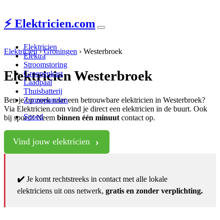
⚡ Elektricien.com
Elektricien
Elektricien
›
Groningen
›
Westerbroek
Elektra
Stroomstoring
Elektricien Westerbroek
Groepenkast
Laadpaal
Thuisbatterij
Ben je op zoek naar een betrouwbare elektricien in Westerbroek?
Zonnepanelen
Via Elektricien.com vind je direct een elektricien in de buurt. Ook
Spoed
bij spoed! Neem
binnen één minuut
contact op.
Vind jouw elektricien
✔️
Je komt rechtstreeks in contact met alle lokale
elektriciens uit ons netwerk,
gratis en zonder verplichting.