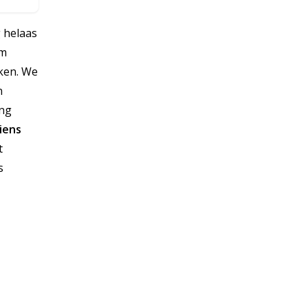
g helaas
om
jken. We
n
ing
ciens
t
s