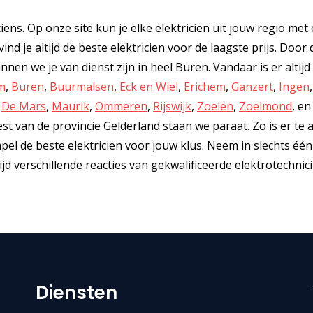
ciens. Op onze site kun je elke elektricien uit jouw regio met
nd je altijd de beste elektricien voor de laagste prijs. Door 
en we je van dienst zijn in heel Buren. Vandaar is er altijd
m
,
Buren
,
Buurmalsen
,
Eck en Wiel
,
Erichem
,
Ganzert
,
Ingen
,
De Mars
,
Maurik
,
Ommeren
,
Rijswijk
,
Zoelen
,
Zoelmond
, en
t van de provincie Gelderland staan we paraat. Zo is er te a
impel de beste elektricien voor jouw klus. Neem in slechts één
 verschillende reacties van gekwalificeerde elektrotechnici 
Diensten