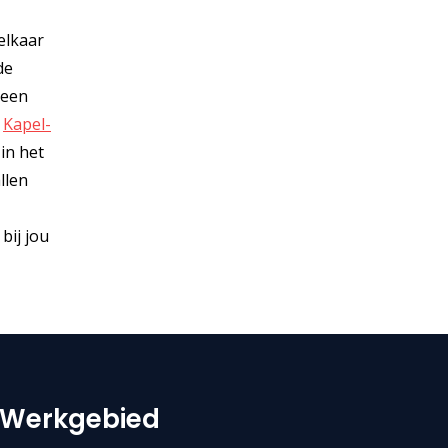
 elkaar
de
 een
,
Kapel-
 in het
llen
bij jou
Werkgebied