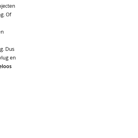
ojecten
g. Of
en
ng. Dus
vlug en
eloos