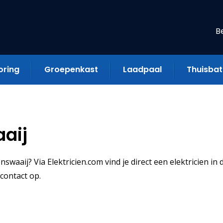
B
oring
Groepenkast
Laadpaal
Thuisbatt
aaij
swaaij? Via Elektricien.com vind je direct een elektricien in 
contact op.