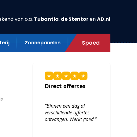
ekend van o.a.
Tubantia
,
de Stentor
en
AD.nl
erij
Zonnepanelen
Spoed
★
★
★
★
★
Direct offertes
de
“Binnen een dag al
verschillende offertes
ontvangen. Werkt goed.”