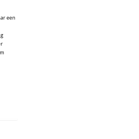
aar een
ug
er
om