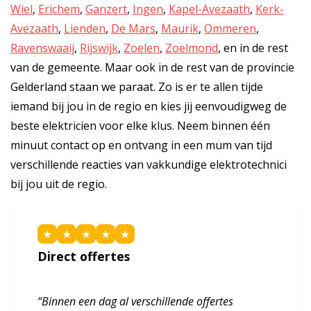
Wiel
,
Erichem
,
Ganzert
,
Ingen
,
Kapel-Avezaath
,
Kerk-
Avezaath
,
Lienden
,
De Mars
,
Maurik
,
Ommeren
,
Ravenswaaij
,
Rijswijk
,
Zoelen
,
Zoelmond
, en in de rest
van de gemeente. Maar ook in de rest van de provincie
Gelderland staan we paraat. Zo is er te allen tijde
iemand bij jou in de regio en kies jij eenvoudigweg de
beste elektricien voor elke klus. Neem binnen één
minuut contact op en ontvang in een mum van tijd
verschillende reacties van vakkundige elektrotechnici
bij jou uit de regio.
★
★
★
★
★
Direct offertes
“Binnen een dag al verschillende offertes