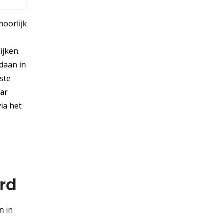
hoorlijk
ijken.
daan in
ste
aar
ia het
ard
n in