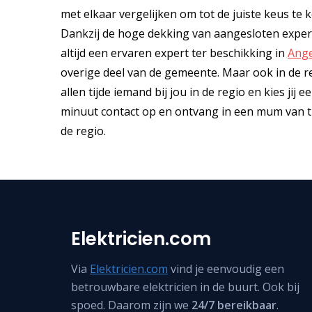
met elkaar vergelijken om tot de juiste keus te ko
Dankzij de hoge dekking van aangesloten exper
altijd een ervaren expert ter beschikking in
Ang
overige deel van de gemeente. Maar ook in de res
allen tijde iemand bij jou in de regio en kies ji
minuut contact op en ontvang in een mum van tij
de regio.
Elektricien.com
Via
Elektricien.com
vind je eenvoudig een
betrouwbare elektricien in de buurt. Ook bij
spoed. Daarom zijn we
24/7 bereikbaar
.