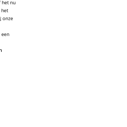
f het nu
 het
j; onze
u een
n