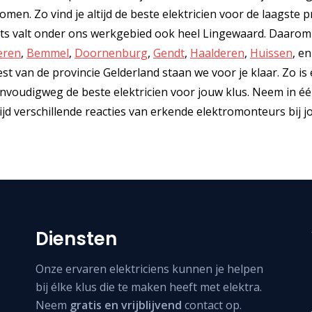
men. Zo vind je altijd de beste elektricien voor de laagste pr
ts valt onder ons werkgebied ook heel Lingewaard. Daarom 
eren
,
Bemmel
,
Doornenburg
,
Gendt
,
Haalderen
,
Huissen
, en
t van de provincie Gelderland staan we voor je klaar. Zo is 
j eenvoudigweg de beste elektricien voor jouw klus. Neem in é
d verschillende reacties van erkende elektromonteurs bij jo
Diensten
Onze ervaren elektriciens kunnen je helpen
bij élke klus die te maken heeft met elektra.
Neem
gratis en vrijblijvend
contact op.