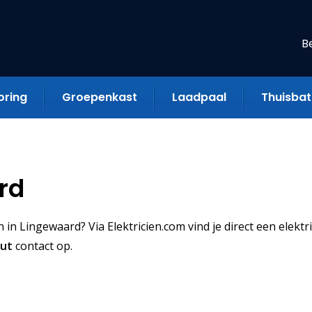
B
oring
Groepenkast
Laadpaal
Thuisbatt
rd
in Lingewaard? Via Elektricien.com vind je direct een elektri
uut
contact op.