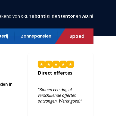
ekend van o.a.
Tubantia
,
de Stentor
en
AD.nl
erij
Zonnepanelen
Spoed
★
★
★
★
★
Direct offertes
cien in
“Binnen een dag al
verschillende offertes
ontvangen. Werkt goed.”