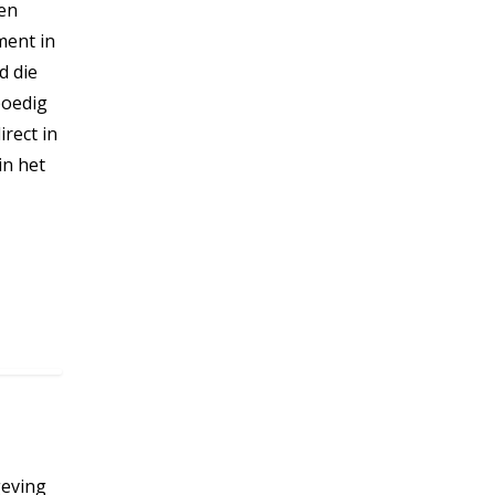
een
ment in
d die
poedig
rect in
in het
geving