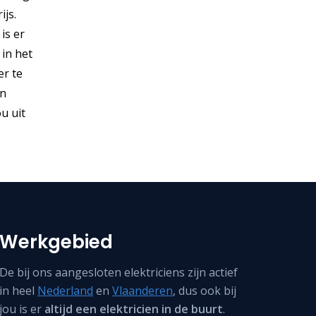
ijs.
is er
 in het
er te
én
u uit
Werkgebied
De bij ons aangesloten elektriciens zijn actief
in heel
Nederland
en
Vlaanderen
, dus ook bij
jou is er
altijd een elektricien in de buurt
.