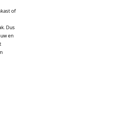
nkast of
ak. Dus
gauw en
t
en