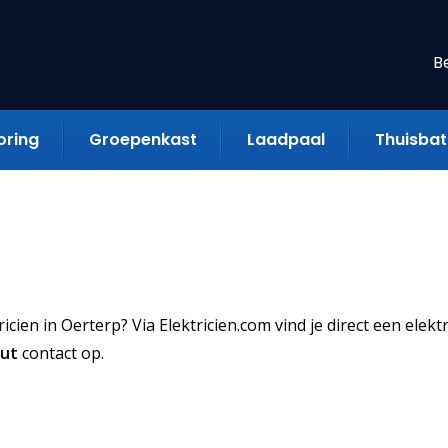
B
oring
Groepenkast
Laadpaal
Thuisbatt
ien in Oerterp? Via Elektricien.com vind je direct een elektr
uut
contact op.