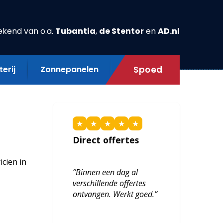
ekend van o.a.
Tubantia
,
de Stentor
en
AD.nl
erij
Zonnepanelen
Spoed
★
★
★
★
★
Direct offertes
icien in
“Binnen een dag al
verschillende offertes
ontvangen. Werkt goed.”