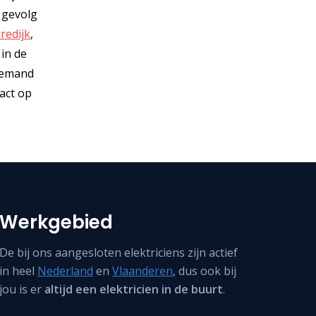
 gevolg
redijk
,
 in de
 iemand
tact op
Werkgebied
De bij ons aangesloten elektriciens zijn actief
in heel
Nederland
en
Vlaanderen
, dus ook bij
jou is er
altijd een elektricien in de buurt
.