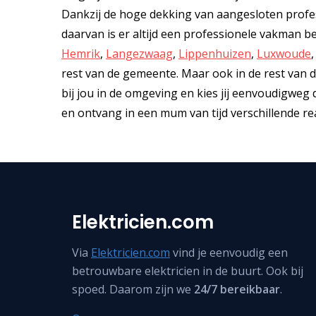
Dankzij de hoge dekking van aangesloten profess
daarvan is er altijd een professionele vakman b
Hemrik
,
Langezwaag
,
Lippenhuizen
,
Luxwoude
rest van de gemeente. Maar ook in de rest van de
bij jou in de omgeving en kies jij eenvoudigweg 
en ontvang in een mum van tijd verschillende re
Elektricien.com
Via
Elektricien.com
vind je eenvoudig een
betrouwbare elektricien in de buurt. Ook bij
spoed. Daarom zijn we
24/7 bereikbaar
.