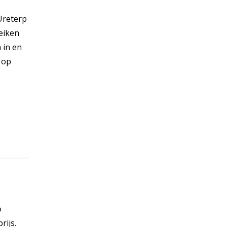
Ureterp
reiken
 in en
 op
o
rijs.