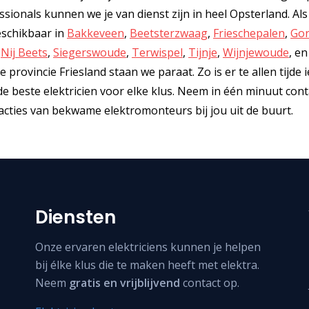
ionals kunnen we je van dienst zijn in heel Opsterland. Als
eschikbaar in
Bakkeveen
,
Beetsterzwaag
,
Frieschepalen
,
Gor
,
Nij Beets
,
Siegerswoude
,
Terwispel
,
Tijnje
,
Wijnjewoude
, en
 provincie Friesland staan we paraat. Zo is er te allen tijde
de beste elektricien voor elke klus. Neem in één minuut con
acties van bekwame elektromonteurs bij jou uit de buurt.
Diensten
Onze ervaren elektriciens kunnen je helpen
bij élke klus die te maken heeft met elektra.
Neem
gratis en vrijblijvend
contact op.