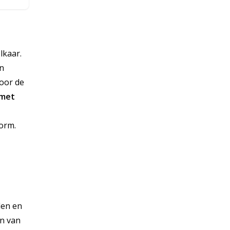
lkaar.
en
oor de
 met
form.
len en
en van