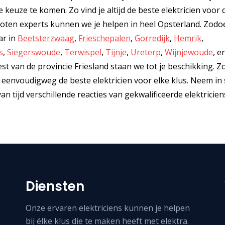
 keuze te komen. Zo vind je altijd de beste elektricien voor 
loten experts kunnen we je helpen in heel Opsterland. Zodo
ar in
Beetsterzwaag
,
Frieschepalen
,
Gorredijk
,
Hemrik
,
s
,
Siegerswoude
,
Terwispel
,
Tijnje
,
Ureterp
,
Wijnjewoude
, e
t van de provincie Friesland staan we tot je beschikking. Zo
jij eenvoudigweg de beste elektricien voor elke klus. Neem in 
tijd verschillende reacties van gekwalificeerde elektriciens
Diensten
Onze ervaren elektriciens kunnen je helpen
bij élke klus die te maken heeft met elektra.