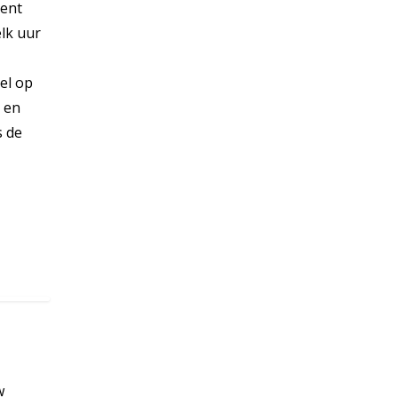
bent
elk uur
el op
n en
s de
w