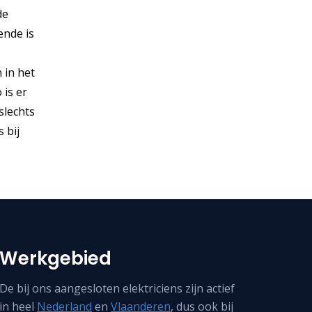
de
ende is
n in het
 is er
slechts
 bij
Werkgebied
De bij ons aangesloten elektriciens zijn actief
in heel
Nederland
en
Vlaanderen
, dus ook bij