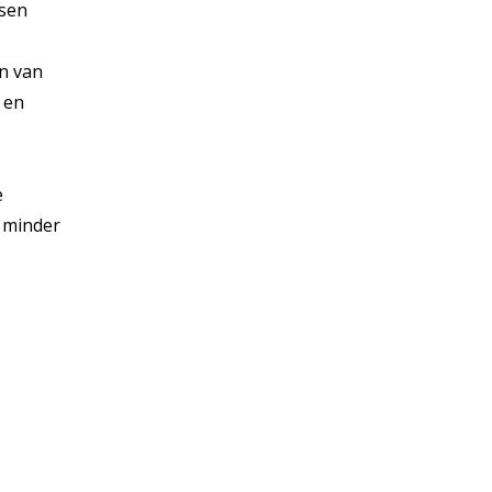
ssen
en van
 en
e
n minder