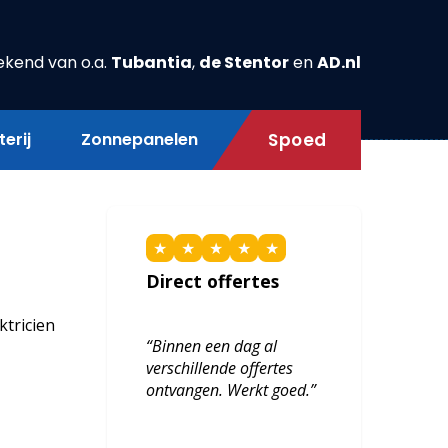
ekend van o.a.
Tubantia
,
de Stentor
en
AD.nl
erij
Zonnepanelen
Spoed
★
★
★
★
★
Direct offertes
ktricien
“Binnen een dag al
verschillende offertes
ontvangen. Werkt goed.”