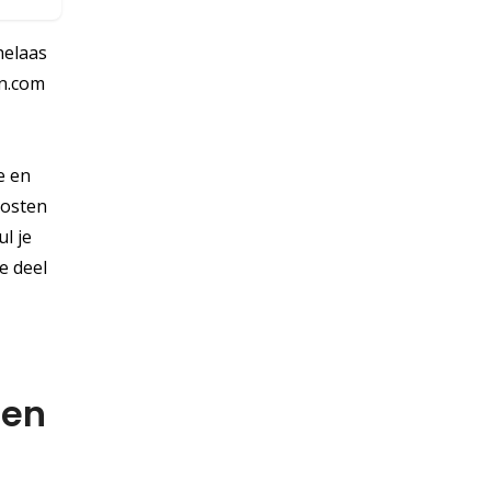
helaas
en.com
e en
kosten
l je
e deel
een