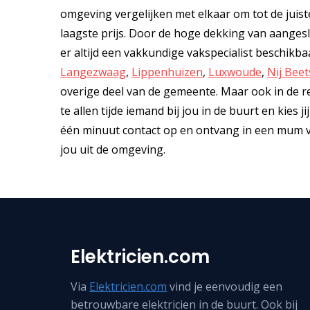
omgeving vergelijken met elkaar om tot de juiste
laagste prijs. Door de hoge dekking van aanges
er altijd een vakkundige vakspecialist beschikba
Langezwaag
,
Lippenhuizen
,
Luxwoude
,
Nij Beet
overige deel van de gemeente. Maar ook in de res
te allen tijde iemand bij jou in de buurt en kies 
één minuut contact op en ontvang in een mum van 
jou uit de omgeving.
Elektricien.com
Via
Elektricien.com
vind je eenvoudig een
betrouwbare elektricien in de buurt. Ook bij