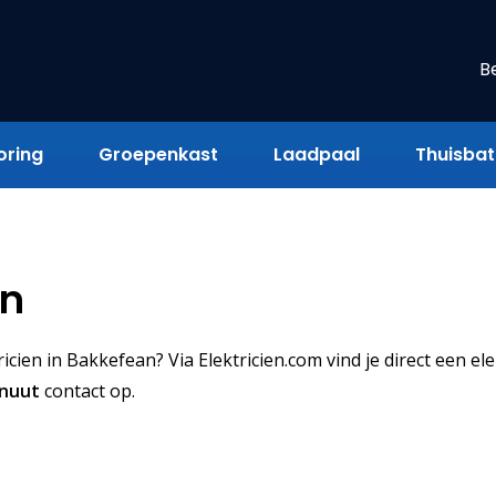
B
oring
Groepenkast
Laadpaal
Thuisbatt
en
cien in Bakkefean? Via Elektricien.com vind je direct een ele
inuut
contact op.