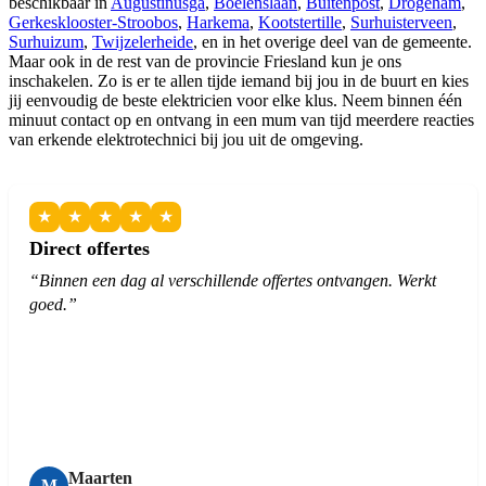
beschikbaar in
Augustinusga
,
Boelenslaan
,
Buitenpost
,
Drogeham
,
Gerkesklooster-Stroobos
,
Harkema
,
Kootstertille
,
Surhuisterveen
,
Surhuizum
,
Twijzelerheide
, en in het overige deel van de gemeente.
Maar ook in de rest van de provincie Friesland kun je ons
inschakelen. Zo is er te allen tijde iemand bij jou in de buurt en kies
jij eenvoudig de beste elektricien voor elke klus. Neem binnen één
minuut contact op en ontvang in een mum van tijd meerdere reacties
van erkende elektrotechnici bij jou uit de omgeving.
★
★
★
★
★
Direct offertes
“Binnen een dag al verschillende offertes ontvangen. Werkt
goed.”
Maarten
M