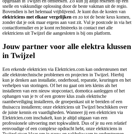
opgedaan in Twijzel en omstreken. Zo kun jij altijd rekenen op een
snelle en vakkundige oplossing door de beste vakman uit de regio.
Bovendien is het helemaal vrijblijvend. Je kunt dus de kosten van
elektriciens met elkaar vergelijken
en zo tot de beste keus komen,
zonder dat je ook maar ergens aan vast zit. Vul je postcode in via het
contactformulier en je komt rechtstreeks in contact met alle
elektriciens uit Twijzel die aangesloten is bij ons platform.
Jouw partner voor alle elektra klussen
in Twijzel
Een erkende elektricien via Elektricien.com kan ondersteunen met
alle elektrotechnische problemen en projecten in Twijzel. Hierbij
kun je denken aan installatie, onderhoud, reparatie, keuringen en het
verhelpen van storingen. Of het nu gaat om iets kleins als het
installeren van een nieuw stopcontact, domotica aanleggen of het
ophangen van je tv of een grotere klus zoals elektrische
raambeveiliging installeren, de groepenkast uit te breiden of een
thuisaccu installeren; onze elektriciens uit Twijzel beschikken over
de juiste kennis en vaardigheden. Wanneer jij een elektricien via
Elektricien.com inschakelt, kun je altijd uitgaan van een
professionele uitvoering met topkwaliteit. Dus of je nu een relatief
eenvoudige of een complexe opdracht hebt, onze elektriciens in
Twijzel staan klaar om je gauw en vakbekwaam te ondersteunen.