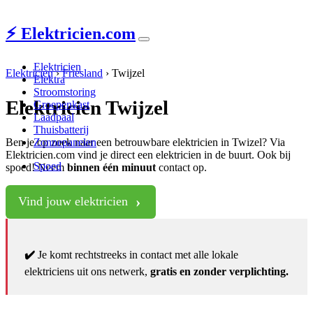
⚡ Elektricien.com
Elektricien
Elektricien
›
Friesland
›
Twijzel
Elektra
Stroomstoring
Elektricien Twijzel
Groepenkast
Laadpaal
Thuisbatterij
Ben je op zoek naar een betrouwbare elektricien in Twizel? Via
Zonnepanelen
Elektricien.com vind je direct een elektricien in de buurt. Ook bij
Spoed
spoed! Neem
binnen één minuut
contact op.
Vind jouw elektricien
✔️
Je komt rechtstreeks in contact met alle lokale
elektriciens uit ons netwerk,
gratis en zonder verplichting.