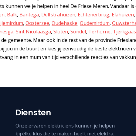
 kunnen we je helpen in heel De Friese Meren. Vandaar is e
en
,
Balk
,
Bantega
,
Delfstrahuizen
,
Echtenerbrug
,
Elahuizen
ijemirdum
,
Oosterzee
,
Oudehaske
,
Oudemirdum
,
Ouwsterh
nnesga
,
Sint Nicolaasga
,
Sloten
,
Sondel
,
Terhorne
,
Tjerkgaas
an de gemeente. Maar ook in de rest van de provincie Friesla
bij jou in de buurt en kies jij eenvoudig de beste elektricien 
tvang in een mum van tijd verschillende reacties van vakku
Diensten
Onze ervaren elektriciens kunnen je helpen
bij élke klus die te maken heeft met elektra.