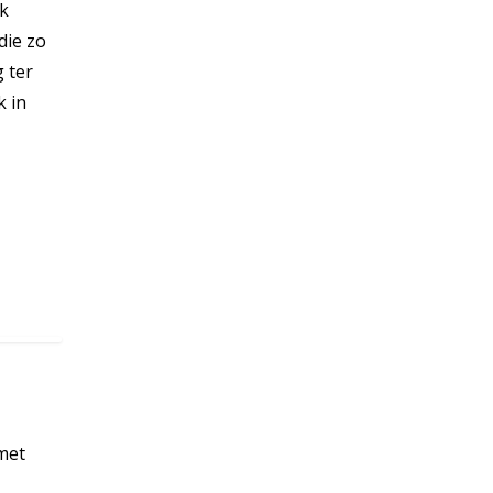
lk
die zo
 ter
k in
 met