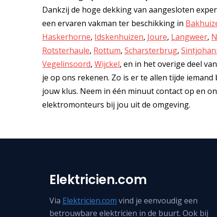
Dankzij de hoge dekking van aangesloten experts
een ervaren vakman ter beschikking in
Bakhuiz
Haskerhorne
,
Idskenhuizen
,
Joure
,
Langweer
,
N
Rotsterhaule
,
Rottum
,
Scharsterbrug
,
Sintjoha
Vegelinsoord
,
Wijckel
, en in het overige deel v
je op ons rekenen. Zo is er te allen tijde iemand 
jouw klus. Neem in één minuut contact op en on
elektromonteurs bij jou uit de omgeving.
Elektricien.com
Via
Elektricien.com
vind je eenvoudig een
betrouwbare elektricien in de buurt. Ook bij