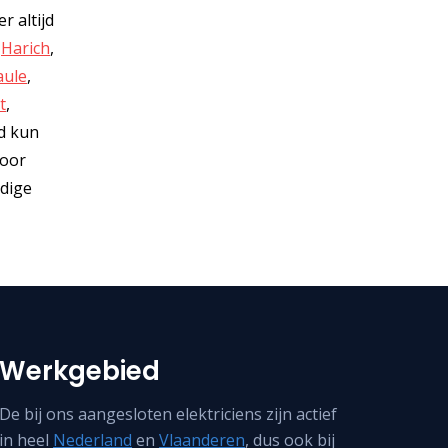
r altijd
,
Harich
,
aule
,
t
,
nd kun
voor
ndige
Werkgebied
De bij ons aangesloten elektriciens zijn actief
in heel
Nederland
en
Vlaanderen
, dus ook bij