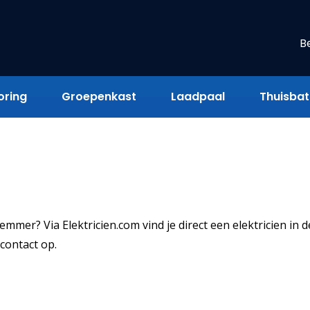
B
oring
Groepenkast
Laadpaal
Thuisbatt
mmer? Via Elektricien.com vind je direct een elektricien in d
contact op.