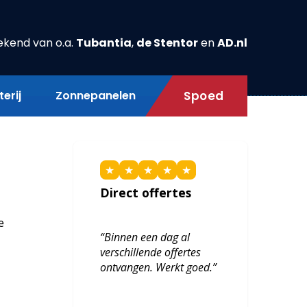
ekend van o.a.
Tubantia
,
de Stentor
en
AD.nl
erij
Zonnepanelen
Spoed
★
★
★
★
★
Direct offertes
e
“Binnen een dag al
verschillende offertes
ontvangen. Werkt goed.”