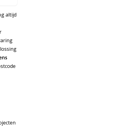
g altijd
r
varing
lossing
iens
ostcode
ojecten