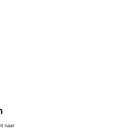
n
nt naar