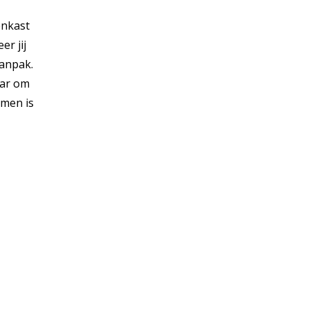
enkast
er jij
aanpak.
aar om
omen is