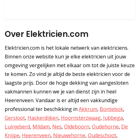
Over Elektricien.com
Elektricien.com is het lokale netwerk van elektriciens.
Binnen onze website kun je elke elektricien uit jouw
omgeving vergelijken met elkaar om tot de juiste keuze
te komen. Zo vind je altijd de beste elektricien voor de
laagste prijs. Door de hoge dekking van aangesloten
vakmannen kunnen we je van dienst zijn in heel
Heerenveen. Vandaar is er altijd een vakkundige
professional ter beschikking in
Akkrum
,
Bontebok
,
Gersloot
,
Haskerdijken
,
Hoornsterzwaag
,
Jubbega
,
Luinjeberd
,
Mildam
,
Nes
,
Oldeboorn
,
Oudehorne
,
De
Knijpe
,
Heerenveen
,
Nieuwehorne
,
Oudeschoot
,