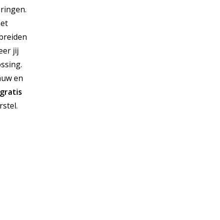
oringen.
het
 breiden
er jij
ossing.
gauw en
gratis
stel.