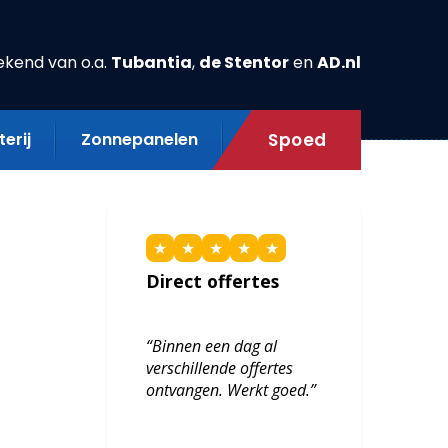
ekend van o.a.
Tubantia
,
de Stentor
en
AD.nl
erij
Zonnepanelen
Spoed
★
★
★
★
★
Direct offertes
“Binnen een dag al
verschillende offertes
ontvangen. Werkt goed.”