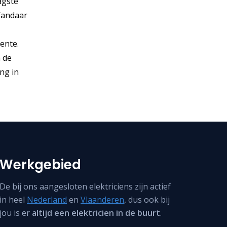
agste
 Vandaar
ente.
n de
ng in
Werkgebied
De bij ons aangesloten elektriciens zijn actief
in heel
Nederland
en
Vlaanderen
, dus ook bij
jou is er
altijd een elektricien in de buurt
.