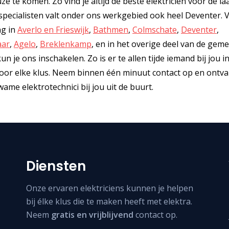
ze te komen. Zo vind je altijd de beste elektricien voor de la
 specialisten valt onder ons werkgebied ook heel Deventer.
ng in
Averlo en Frieswijk
,
Bathmen
,
Colmschate
,
Deventer
,
aar
,
Agelo
,
Breklenkamp
, en in het overige deel van de geme
n je ons inschakelen. Zo is er te allen tijde iemand bij jou i
n voor elke klus. Neem binnen één minuut contact op en ontva
ame elektrotechnici bij jou uit de buurt.
Diensten
Onze ervaren elektriciens kunnen je helpen
bij élke klus die te maken heeft met elektra.
Neem
gratis en vrijblijvend
contact op.