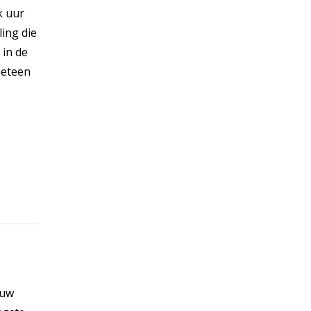
k uur
ing die
 in de
meteen
ouw