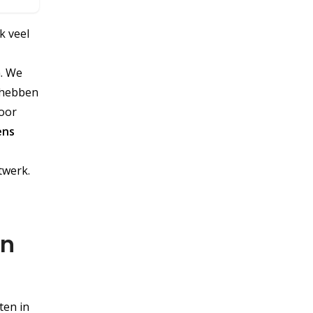
k veel
n. We
g hebben
door
ens
twerk.
en
ten in