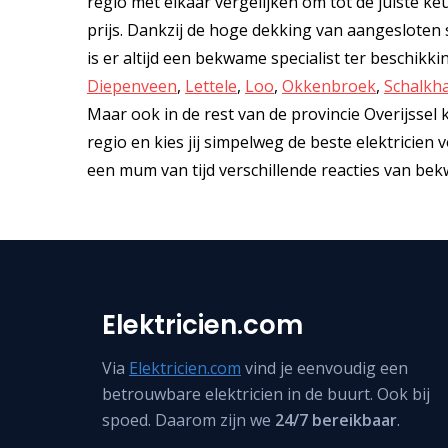
regio met elkaar vergelijken om tot de juiste keu
prijs. Dankzij de hoge dekking van aangesloten
is er altijd een bekwame specialist ter beschikki
Diepenveen
,
Lettele
,
Loo
,
Okkenbroek
,
Schalkh
Maar ook in de rest van de provincie Overijssel ku
regio en kies jij simpelweg de beste elektricie
een mum van tijd verschillende reacties van bekw
Elektricien.com
Via
Elektricien.com
vind je eenvoudig een
betrouwbare elektricien in de buurt. Ook bij
spoed. Daarom zijn we
24/7 bereikbaar
.