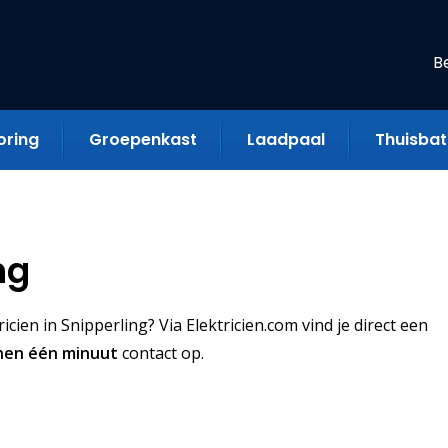
B
oring
Groepenkast
Laadpaal
Thuisbatt
ng
ien in Snipperling? Via Elektricien.com vind je direct een
nen één minuut
contact op.