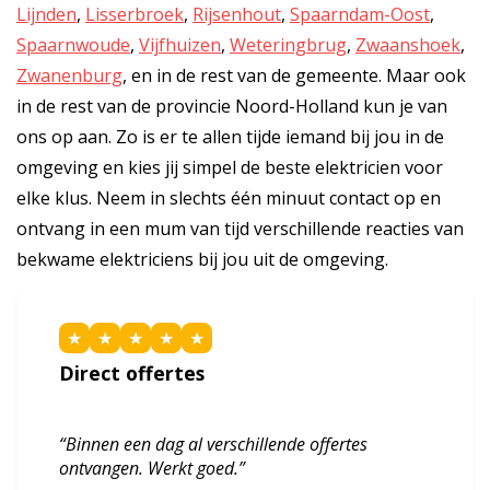
Lijnden
,
Lisserbroek
,
Rijsenhout
,
Spaarndam-Oost
,
Spaarnwoude
,
Vijfhuizen
,
Weteringbrug
,
Zwaanshoek
,
Zwanenburg
, en in de rest van de gemeente. Maar ook
in de rest van de provincie Noord-Holland kun je van
ons op aan. Zo is er te allen tijde iemand bij jou in de
omgeving en kies jij simpel de beste elektricien voor
elke klus. Neem in slechts één minuut contact op en
ontvang in een mum van tijd verschillende reacties van
bekwame elektriciens bij jou uit de omgeving.
★
★
★
★
★
Direct offertes
“Binnen een dag al verschillende offertes
ontvangen. Werkt goed.”