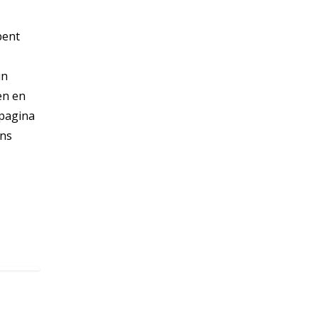
bent
in
en en
 pagina
ens