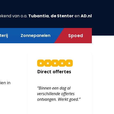
ekend van o.a.
Tubantia
,
de Stentor
en
AD.nl
erij
Zonnepanelen
Spoed
★
★
★
★
★
Direct offertes
ien in
“Binnen een dag al
verschillende offertes
ontvangen. Werkt goed.”