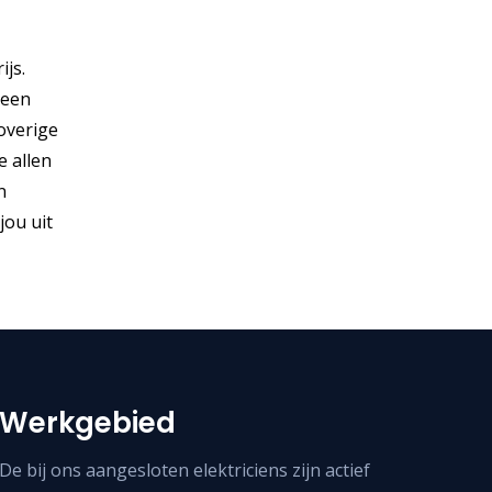
ijs.
 een
 overige
e allen
n
jou uit
Werkgebied
De bij ons aangesloten elektriciens zijn actief