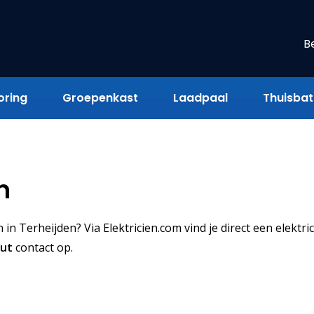
B
oring
Groepenkast
Laadpaal
Thuisbatt
n
in Terheijden? Via Elektricien.com vind je direct een elektric
uut
contact op.