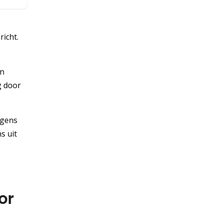
richt.
en
g door
rgens
s uit
or