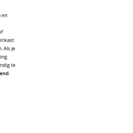
n en
of
penkast
 Als je
ing.
undig te
vend
.