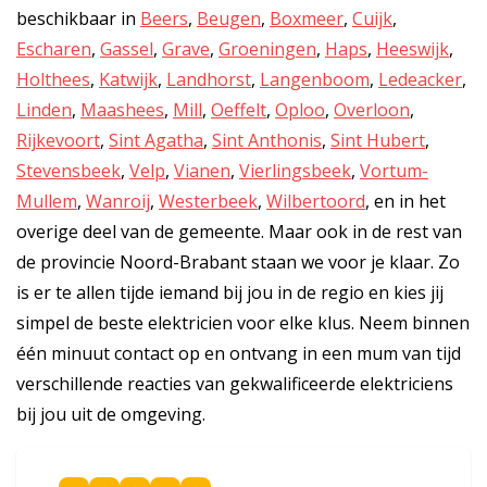
beschikbaar in
Beers
,
Beugen
,
Boxmeer
,
Cuijk
,
Escharen
,
Gassel
,
Grave
,
Groeningen
,
Haps
,
Heeswijk
,
Holthees
,
Katwijk
,
Landhorst
,
Langenboom
,
Ledeacker
,
Linden
,
Maashees
,
Mill
,
Oeffelt
,
Oploo
,
Overloon
,
Rijkevoort
,
Sint Agatha
,
Sint Anthonis
,
Sint Hubert
,
Stevensbeek
,
Velp
,
Vianen
,
Vierlingsbeek
,
Vortum-
Mullem
,
Wanroij
,
Westerbeek
,
Wilbertoord
, en in het
overige deel van de gemeente. Maar ook in de rest van
de provincie Noord-Brabant staan we voor je klaar. Zo
is er te allen tijde iemand bij jou in de regio en kies jij
simpel de beste elektricien voor elke klus. Neem binnen
één minuut contact op en ontvang in een mum van tijd
verschillende reacties van gekwalificeerde elektriciens
bij jou uit de omgeving.