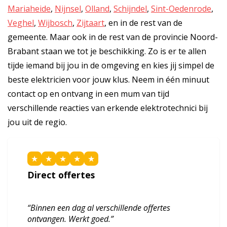
Mariaheide
,
Nijnsel
,
Olland
,
Schijndel
,
Sint-Oedenrode
,
Veghel
,
Wijbosch
,
Zijtaart
, en in de rest van de
gemeente. Maar ook in de rest van de provincie Noord-
Brabant staan we tot je beschikking. Zo is er te allen
tijde iemand bij jou in de omgeving en kies jij simpel de
beste elektricien voor jouw klus. Neem in één minuut
contact op en ontvang in een mum van tijd
verschillende reacties van erkende elektrotechnici bij
jou uit de regio.
★
★
★
★
★
Direct offertes
“Binnen een dag al verschillende offertes
ontvangen. Werkt goed.”