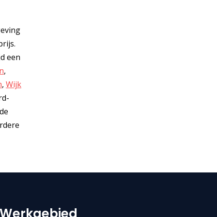
geving
rijs.
jd een
n
,
m
,
Wijk
rd-
 de
erdere
Werkgebied