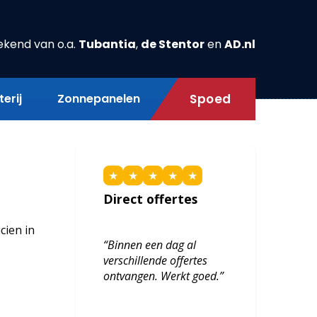
ekend van o.a.
Tubantia
,
de Stentor
en
AD.nl
erij
Zonnepanelen
Spoed
★
★
★
★
★
Direct offertes
cien in
“Binnen een dag al
verschillende offertes
ontvangen. Werkt goed.”