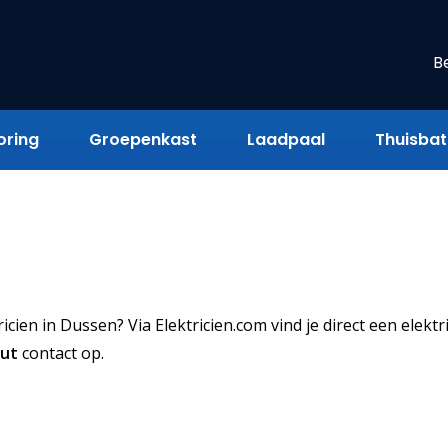
B
oring
Groepenkast
Laadpaal
Thuisbatt
ien in Dussen? Via Elektricien.com vind je direct een elektri
uut
contact op.