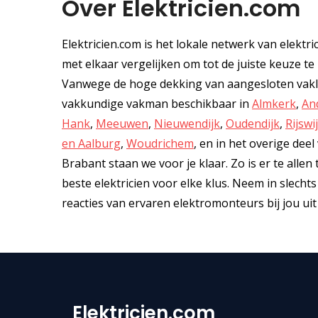
Over Elektricien.com
Elektricien.com is het lokale netwerk van elektr
met elkaar vergelijken om tot de juiste keuze te k
Vanwege de hoge dekking van aangesloten vaklie
vakkundige vakman beschikbaar in
Almkerk
,
An
Hank
,
Meeuwen
,
Nieuwendijk
,
Oudendijk
,
Rijswi
en Aalburg
,
Woudrichem
, en in het overige dee
Brabant staan we voor je klaar. Zo is er te allen
beste elektricien voor elke klus. Neem in slech
reacties van ervaren elektromonteurs bij jou uit
Elektricien.com