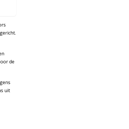
ors
gericht.
en
door de
rgens
s uit