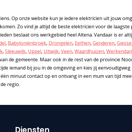
iciens. Op onze website kun je iedere elektricien uit jouw om
omen. Zo vind je altijd de beste elektricien voor de laagste p
den beslaat ons werkgebied heel Altena. Vandaar is er alti
del
,
Babyloniënbroek
,
Drongelen
,
Eethen
,
Genderen
,
Giesse
jk
,
Sleeuwijk
,
Uppel
,
Uitwijk
,
Veen
,
Waardhuizen
,
Werkenda
l van de gemeente. Maar ook in de rest van de provincie Noo
 tijde iemand bij jou in de omgeving en kies jij eenvoudigweg
ts één minuut contact op en ontvang in een mum van tijd me
 de regio.
Diensten