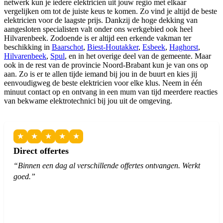
netwerk kun je iedere elektricien uit jouw regio met elkaar
vergelijken om tot de juiste keus te komen. Zo vind je altijd de beste
elektricien voor de laagste prijs. Dankzij de hoge dekking van
aangesloten specialisten valt onder ons werkgebied ook heel
Hilvarenbeek. Zodoende is er altijd een erkende vakman ter
beschikking in
Baarschot
,
Biest-Houtakker
,
Esbeek
,
Haghorst
,
Hilvarenbeek
,
Spul
, en in het overige deel van de gemeente. Maar
ook in de rest van de provincie Noord-Brabant kun je van ons op
aan. Zo is er te allen tijde iemand bij jou in de buurt en kies jij
eenvoudigweg de beste elektricien voor elke klus. Neem in één
minuut contact op en ontvang in een mum van tijd meerdere reacties
van bekwame elektrotechnici bij jou uit de omgeving.
★
★
★
★
★
Direct offertes
“Binnen een dag al verschillende offertes ontvangen. Werkt
goed.”