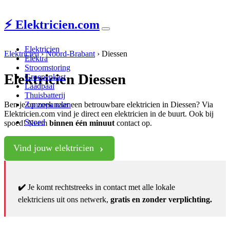
⚡ Elektricien.com
Elektricien
Elektricien
›
Noord-Brabant
›
Diessen
Elektra
Stroomstoring
Elektricien Diessen
Groepenkast
Laadpaal
Thuisbatterij
Ben je op zoek naar een betrouwbare elektricien in Diessen? Via
Zonnepanelen
Elektricien.com vind je direct een elektricien in de buurt. Ook bij
Spoed
spoed! Neem
binnen één minuut
contact op.
Vind jouw elektricien
✔️
Je komt rechtstreeks in contact met alle lokale
elektriciens uit ons netwerk,
gratis en zonder verplichting.