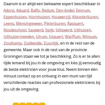
Daarom is er altijd een bekwame expert beschikbaar in
Adorp
,
Aduard
,
Baflo
,
Bedum
,
Den Andel
,
Eenrum
,
Eppenhuizen
,
Hornhuizen
,
Houwerzijl
,
Kloosterburen
,
Leens
,
Mensingeweer
,
Pieterburen
,
Rasquert
,
Roodeschool
,
Sauwerd
,
Spijk
,
Stitswerd
,
Uithuizen
,
Uithuizermeeden
,
Ulrum
,
Usquert
,
Warffum
,
Winsum
,
Zoutkamp
,
Zuidwolde
,
Zuurdijk
, en in de rest van de
gemeente. Maar ook in de rest van de provincie
Groningen staan we tot je beschikking. Zo is er te allen
tijde iemand bij jou in de omgeving en kies jij eenvoudig
de beste elektricien voor jouw klus. Neem binnen één
minuut contact op en ontvang in een mum van tijd
verschillende reacties van professionele elektriciens bij
jou uit de omgeving.