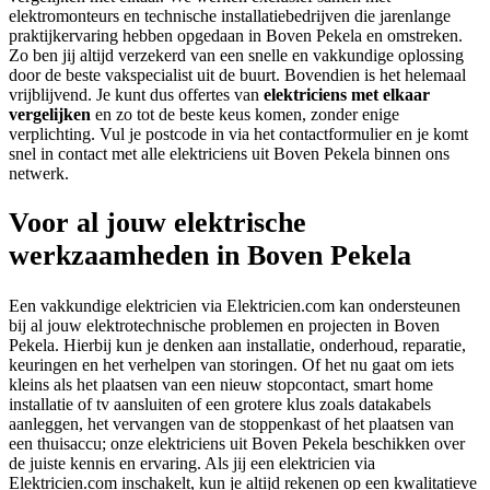
elektromonteurs en technische installatiebedrijven die jarenlange
praktijkervaring hebben opgedaan in Boven Pekela en omstreken.
Zo ben jij altijd verzekerd van een snelle en vakkundige oplossing
door de beste vakspecialist uit de buurt. Bovendien is het helemaal
vrijblijvend. Je kunt dus offertes van
elektriciens met elkaar
vergelijken
en zo tot de beste keus komen, zonder enige
verplichting. Vul je postcode in via het contactformulier en je komt
snel in contact met alle elektriciens uit Boven Pekela binnen ons
netwerk.
Voor al jouw elektrische
werkzaamheden in Boven Pekela
Een vakkundige elektricien via Elektricien.com kan ondersteunen
bij al jouw elektrotechnische problemen en projecten in Boven
Pekela. Hierbij kun je denken aan installatie, onderhoud, reparatie,
keuringen en het verhelpen van storingen. Of het nu gaat om iets
kleins als het plaatsen van een nieuw stopcontact, smart home
installatie of tv aansluiten of een grotere klus zoals datakabels
aanleggen, het vervangen van de stoppenkast of het plaatsen van
een thuisaccu; onze elektriciens uit Boven Pekela beschikken over
de juiste kennis en ervaring. Als jij een elektricien via
Elektricien.com inschakelt, kun je altijd rekenen op een kwalitatieve