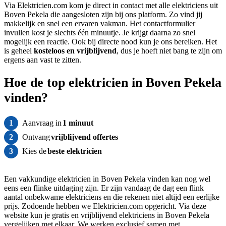
Via Elektricien.com kom je direct in contact met alle elektriciens uit
Boven Pekela die aangesloten zijn bij ons platform. Zo vind jij
makkelijk en snel een ervaren vakman. Het contactformulier
invullen kost je slechts één minuutje. Je krijgt daarna zo snel
mogelijk een reactie. Ook bij directe nood kun je ons bereiken. Het
is geheel
kosteloos
en vrijblijvend
, dus je hoeft niet bang te zijn om
ergens aan vast te zitten.
Hoe de top elektricien in Boven Pekela
vinden?
1
Aanvraag in
1 minuut
2
Ontvang
vrijblijvend offertes
3
Kies de
beste elektricien
Een vakkundige elektricien in Boven Pekela vinden kan nog wel
eens een flinke uitdaging zijn. Er zijn vandaag de dag een flink
aantal onbekwame elektriciens en die rekenen niet altijd een eerlijke
prijs. Zodoende hebben we Elektricien.com opgericht. Via deze
website kun je gratis en vrijblijvend elektriciens in Boven Pekela
vergelijken met elkaar. We werken exclusief samen met