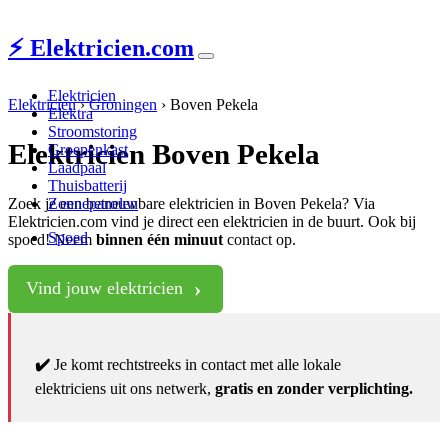
⚡ Elektricien.com
Elektricien
Elektricien
›
Groningen
›
Boven Pekela
Elektra
Stroomstoring
Elektricien Boven Pekela
Groepenkast
Laadpaal
Thuisbatterij
Zoek je een betrouwbare elektricien in Boven Pekela? Via
Zonnepanelen
Elektricien.com vind je direct een elektricien in de buurt. Ook bij
Spoed
spoed! Neem
binnen één minuut
contact op.
Vind jouw elektricien
✔️
Je komt rechtstreeks in contact met alle lokale
elektriciens uit ons netwerk,
gratis en zonder verplichting.