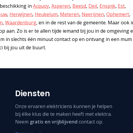
r beschikking in
Acquoy
,
Asperen
,
Beesd
,
Deil
,
Enspijk
,
Est
,
ouw
,
Herwijnen
,
Heukelum
,
Meteren
,
Neerijnen
,
Ophemert
,
n
,
Waardenburg
, en in de rest van de gemeente. Maar ook i
p aan. Zo is er te allen tijde iemand bij jou in de omgeving 
Neem in slechts één minuut contact op en ontvang in een mum 
 bij jou uit de buurt.
Diensten
Onze ervaren elektriciens kunnen je helpen
bij élke klus die te maken heeft met elektra.
Neem
gratis en vrijblijvend
contact op.