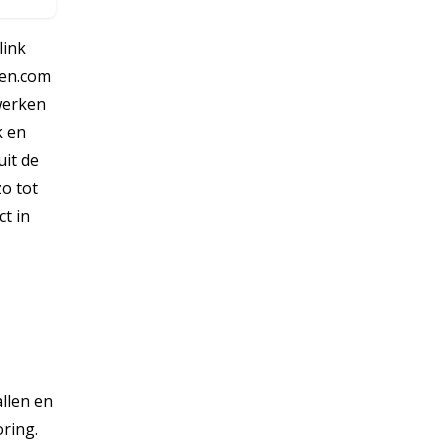
link
ien.com
 werken
k en
it de
o tot
ct in
allen en
oring.