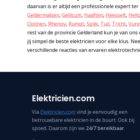
daarvan is er altijd een professionele expert te
Geldermalsen
,
Gellicum
,
Haaften
,
Heesselt
,
Hell
Opijnen
,
Rhenoy
,
Rumpt
,
Spijk
,
Tuil
,
Tricht
,
Vure
rest van de provincie Gelderland kun je van ons o
jij simpel de beste elektricien voor elke klus. 
verschillende reacties van ervaren elektrotechnici
Elektricien.com
Via
Elektricien.com
vind je eenvoudig een
betrouwbare elektricien in de buurt. Ook bij
spoed. Daarom zijn we
24/7 bereikbaar
.