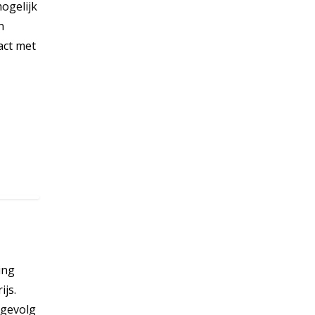
ogelijk
n
act met
ing
ijs.
 gevolg