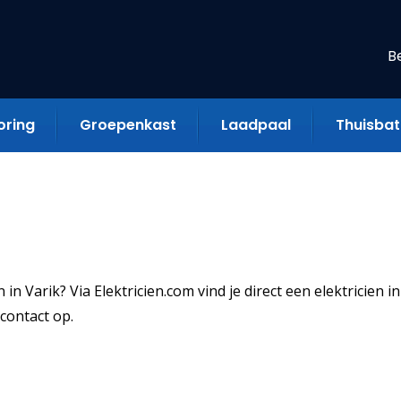
B
oring
Groepenkast
Laadpaal
Thuisbatt
n Varik? Via Elektricien.com vind je direct een elektricien in
contact op.