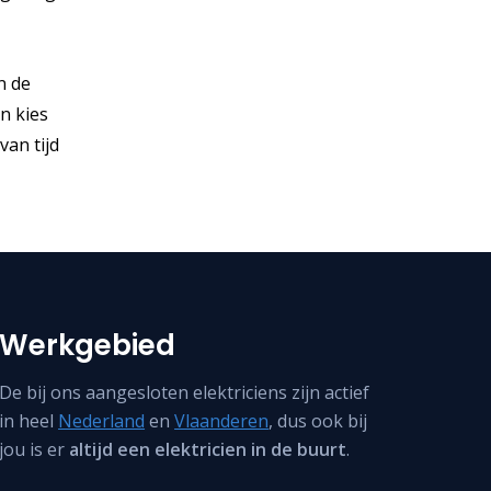
n de
en kies
van tijd
Werkgebied
De bij ons aangesloten elektriciens zijn actief
in heel
Nederland
en
Vlaanderen
, dus ook bij
jou is er
altijd een elektricien in de buurt
.