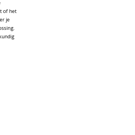
e
t of het
er je
ossing.
kkundig