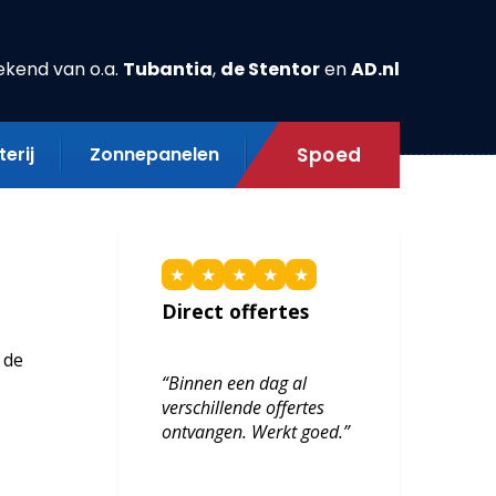
ekend van o.a.
Tubantia
,
de Stentor
en
AD.nl
erij
Zonnepanelen
Spoed
★
★
★
★
★
Direct offertes
 de
“Binnen een dag al
verschillende offertes
ontvangen. Werkt goed.”