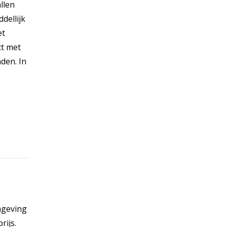
llen
dellijk
et
ct met
den. In
omgeving
rijs.