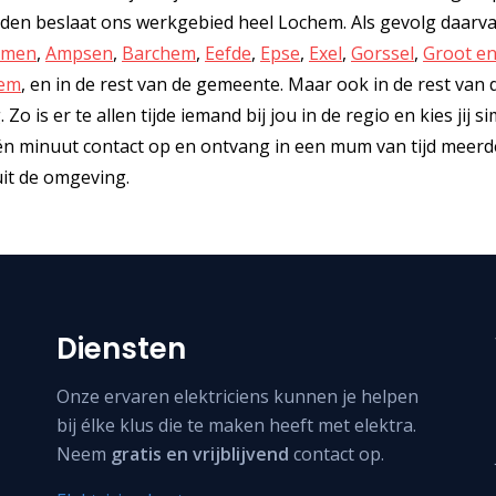
den beslaat ons werkgebied heel Lochem. Als gevolg daarva
lmen
,
Ampsen
,
Barchem
,
Eefde
,
Epse
,
Exel
,
Gorssel
,
Groot en
em
, en in de rest van de gemeente. Maar ook in de rest van 
o is er te allen tijde iemand bij jou in de regio en kies jij s
één minuut contact op en ontvang in een mum van tijd meerd
 uit de omgeving.
Diensten
Onze ervaren elektriciens kunnen je helpen
bij élke klus die te maken heeft met elektra.
Neem
gratis en vrijblijvend
contact op.