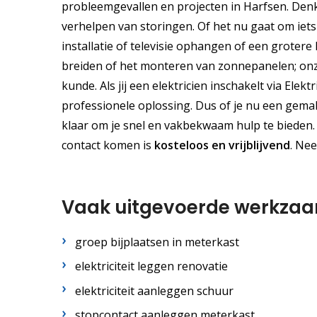
probleemgevallen en projecten in Harfsen. Denk 
verhelpen van storingen. Of het nu gaat om iet
installatie of televisie ophangen of een groter
breiden of het monteren van zonnepanelen; onze
kunde. Als jij een elektricien inschakelt via Ele
professionele oplossing. Dus of je nu een gemakk
klaar om je snel en vakbekwaam hulp te bieden. G
contact komen is
kosteloos
en
vrijblijvend
. Ne
Vaak uitgevoerde werkza
groep bijplaatsen in meterkast
elektriciteit leggen renovatie
elektriciteit aanleggen schuur
stopcontact aanleggen meterkast