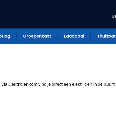
B
oring
Groepenkast
Laadpaal
Thuisbatt
ia Elektricien.com vind je direct een elektricien in de buurt.