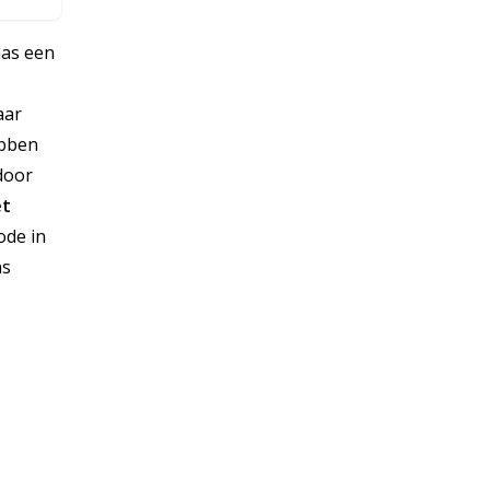
aas een
aar
ebben
door
et
ode in
ns