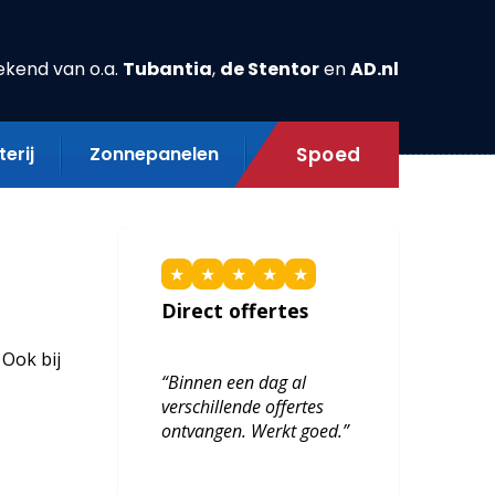
ekend van o.a.
Tubantia
,
de Stentor
en
AD.nl
erij
Zonnepanelen
Spoed
★
★
★
★
★
Direct offertes
 Ook bij
“Binnen een dag al
verschillende offertes
ontvangen. Werkt goed.”