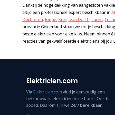
Dankzij de hoge dekking van aangesloten vaklie
altijd een professionele expert beschikbaar in
A
Dochteren
,
Joppe
,
Kring van Dorth
,
Laren
,
Loch
provincie Gelderland staan we tot je beschikking. Z
beste elektricien voor elke klus. Neem binnen 
reacties van gekwalificeerde elektriciens bij jou
Elektricien.com
Via
Elektricien.com
vind je eenvoudig een
betrouwbare elektricien in de buurt. Ook bij
spoed. Daarom zijn we
24/7 bereikbaar
.