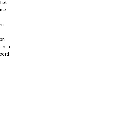
 het
ome
en
aan
 en in
oord.