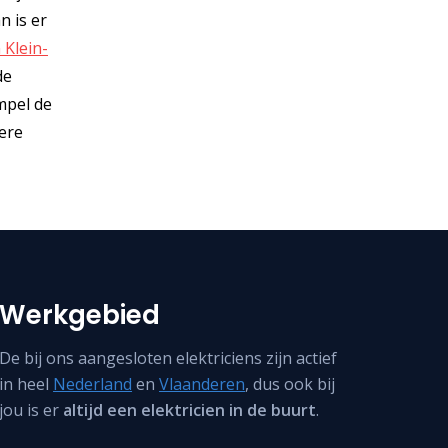
n is er
 Klein-
de
impel de
ere
Werkgebied
De bij ons aangesloten elektriciens zijn actief
in heel
Nederland
en
Vlaanderen
, dus ook bij
jou is er
altijd een elektricien in de buurt
.