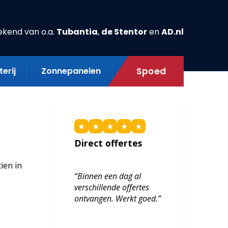
ekend van o.a.
Tubantia
,
de Stentor
en
AD.nl
erij
Zonnepanelen
Spoed
★
★
★
★
★
Direct offertes
ien in
“Binnen een dag al
verschillende offertes
ontvangen. Werkt goed.”