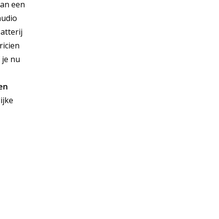
van een
audio
atterij
ricien
 je nu
en
ijke