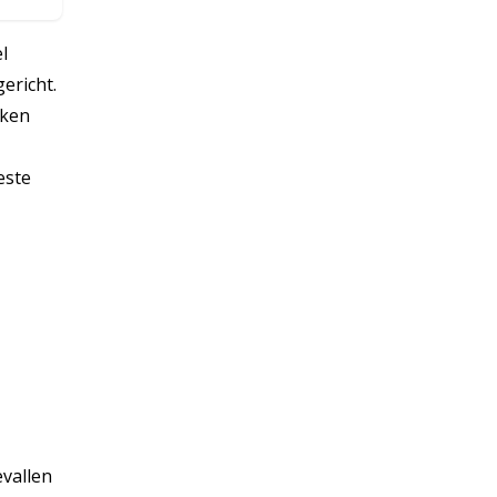
l
ericht.
rken
este
evallen