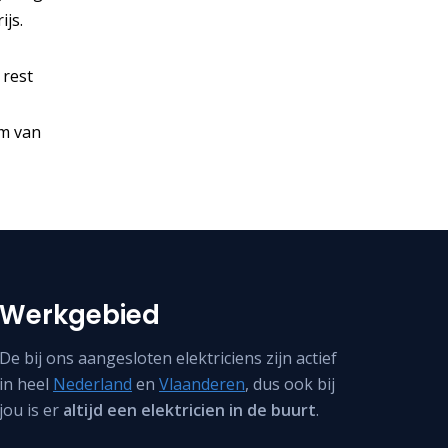
ijs.
 rest
um van
Werkgebied
De bij ons aangesloten elektriciens zijn actief
in heel
Nederland
en
Vlaanderen
, dus ook bij
jou is er
altijd een elektricien in de buurt
.