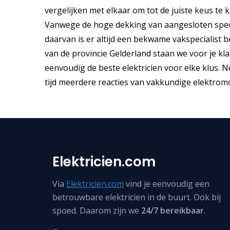
vergelijken met elkaar om tot de juiste keus te ko
Vanwege de hoge dekking van aangesloten speci
daarvan is er altijd een bekwame vakspecialist b
van de provincie Gelderland staan we voor je klaar.
eenvoudig de beste elektricien voor elke klus.
tijd meerdere reacties van vakkundige elektromon
Elektricien.com
Via
Elektricien.com
vind je eenvoudig een
betrouwbare elektricien in de buurt. Ook bij
spoed. Daarom zijn we
24/7 bereikbaar
.