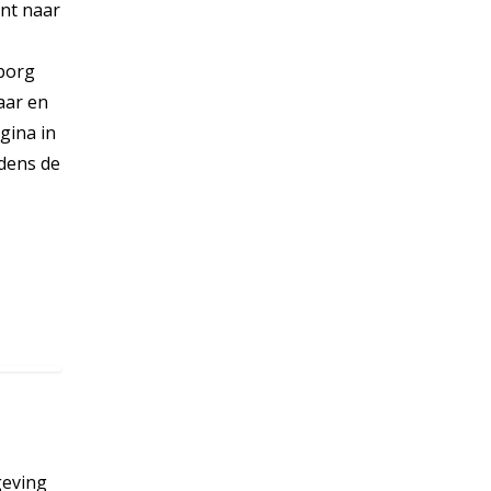
ent naar
mborg
aar en
gina in
jdens de
geving