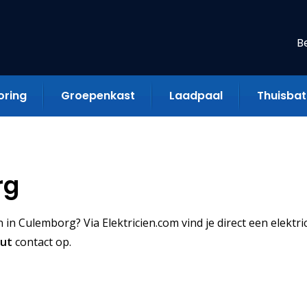
B
oring
Groepenkast
Laadpaal
Thuisbatt
rg
in Culemborg? Via Elektricien.com vind je direct een elektric
uut
contact op.