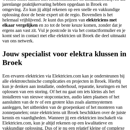
jarenlange praktijkervaring hebben opgedaan in Broek en
omgeving. Zo kun jij altijd rekenen op een snelle en vakkundige
oplossing door de beste expert uit de regio. Bovendien is het
helemaal vrijblijvend. Je kunt dus prijzen van
elektriciens met
elkaar vergelijken
en zo tot de beste keuze komen, zonder dat je
ergens aan vast zit. Vul je postcode in via het contactformulier en je
komt snel in contact met elke elektricien uit Broek die deel uitmaakt
van ons netwerk.
Jouw specialist voor elektra klussen in
Broek
Een ervaren elektricien via Elektricien.com kan je ondersteunen bij
alle elektrotechnische complicaties en projecten in Broek. Hierbij
kun je denken aan installatie, onderhoud, reparatie, keuringen en het
oplossen van een storing. Of het nu gaat om iets kleins als het
installeren van nieuwe stopcontacten, audio laten plaatsen of het
aansluiten van de tv of een grotere klus zoals alarmsystemen
aanleggen, het uitbreiden van de groepenkast of het monteren van
zonnepanelen; onze elektriciens uit Broek beschikken over de juiste
kennis en vaardigheden. Wanneer jij een elektricien inschakelt via
Elektricien.com, kun je altijd rekenen op een kwalitatieve en
vakkundige oplossing. Dus of je nu een relatief kleine of complexe