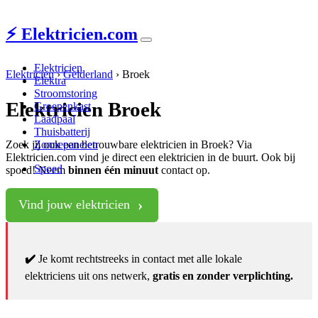
⚡ Elektricien.com
Elektricien
Elektricien
›
Gelderland
›
Broek
Elektra
Stroomstoring
Elektricien Broek
Groepenkast
Laadpaal
Thuisbatterij
Zoek jij ook een betrouwbare elektricien in Broek? Via
Zonnepanelen
Elektricien.com vind je direct een elektricien in de buurt. Ook bij
Spoed
spoed! Neem
binnen één minuut
contact op.
Vind jouw elektricien
✔️
Je komt rechtstreeks in contact met alle lokale
elektriciens uit ons netwerk,
gratis en zonder verplichting.