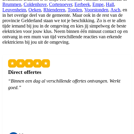
Brummen
,
Coldenhove
,
Cortenoever
,
Eerbeek
,
Empe
,
Hall
,
Leuvenheim
,
Oeken
,
Rhienderen
,
Tonden
,
Voorstonden
,
Asch
, en
in het overige deel van de gemeente. Maar ook in de rest van de
provincie Gelderland staan we tot je beschikking. Zo is er te allen
tijde iemand bij jou in de omgeving en kies jij simpelweg de beste
elektricien voor jouw klus. Neem binnen één minuut contact op en
ontvang in een mum van tijd verschillende reacties van erkende
elektriciens bij jou uit de omgeving.
★
★
★
★
★
Direct offertes
“Binnen een dag al verschillende offertes ontvangen. Werkt
goed.”