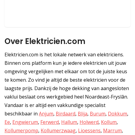
Over Elektricien.com
Elektricien.com is het lokale netwerk van elektriciens.
Binnen ons platform kun je iedere elektricien uit jouw
omgeving vergelijken met elkaar om tot de juiste keus
te komen. Zo vind je altijd de beste elektricien voor de
laagste prijs. Dankzij de hoge dekking van aangesloten
vaklui beslaat ons werkgebied heel Noardeast-Fryslân.
Vandaar is er altijd een vakkundige specialist
beschikbaar in
Anjum
,
Birdaard
,
Blija
,
Burum
,
Dokkum
,
Ee
,
Engwierum
,
Ferwerd
,
Hallum
,
Holwerd
,
Kollum
,
Kollumerpomp
,
Kollumerzwaag
,
Lioessens
,
Marrum
,