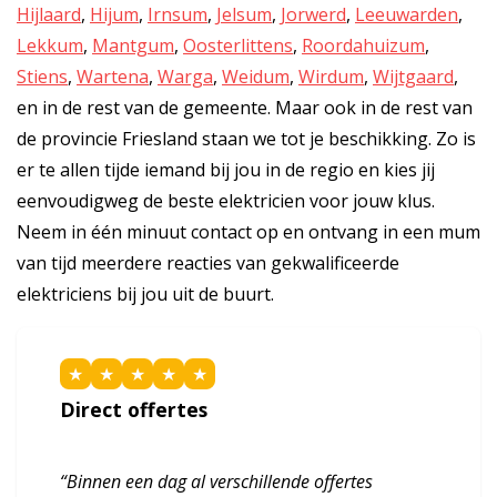
Hijlaard
,
Hijum
,
Irnsum
,
Jelsum
,
Jorwerd
,
Leeuwarden
,
Lekkum
,
Mantgum
,
Oosterlittens
,
Roordahuizum
,
Stiens
,
Wartena
,
Warga
,
Weidum
,
Wirdum
,
Wijtgaard
,
en in de rest van de gemeente. Maar ook in de rest van
de provincie Friesland staan we tot je beschikking. Zo is
er te allen tijde iemand bij jou in de regio en kies jij
eenvoudigweg de beste elektricien voor jouw klus.
Neem in één minuut contact op en ontvang in een mum
van tijd meerdere reacties van gekwalificeerde
elektriciens bij jou uit de buurt.
★
★
★
★
★
Direct offertes
“Binnen een dag al verschillende offertes