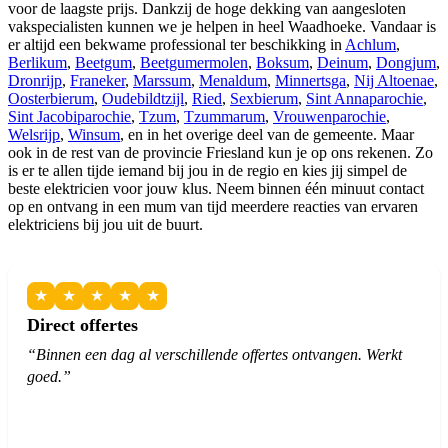
voor de laagste prijs. Dankzij de hoge dekking van aangesloten
vakspecialisten kunnen we je helpen in heel Waadhoeke. Vandaar is
er altijd een bekwame professional ter beschikking in
Achlum
,
Berlikum
,
Beetgum
,
Beetgumermolen
,
Boksum
,
Deinum
,
Dongjum
,
Dronrijp
,
Franeker
,
Marssum
,
Menaldum
,
Minnertsga
,
Nij Altoenae
,
Oosterbierum
,
Oudebildtzijl
,
Ried
,
Sexbierum
,
Sint Annaparochie
,
Sint Jacobiparochie
,
Tzum
,
Tzummarum
,
Vrouwenparochie
,
Welsrijp
,
Winsum
, en in het overige deel van de gemeente. Maar
ook in de rest van de provincie Friesland kun je op ons rekenen. Zo
is er te allen tijde iemand bij jou in de regio en kies jij simpel de
beste elektricien voor jouw klus. Neem binnen één minuut contact
op en ontvang in een mum van tijd meerdere reacties van ervaren
elektriciens bij jou uit de buurt.
★
★
★
★
★
Direct offertes
“Binnen een dag al verschillende offertes ontvangen. Werkt
goed.”