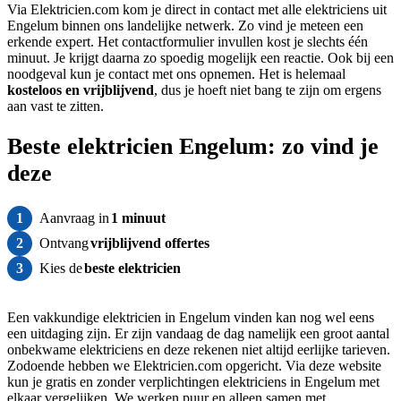
Via Elektricien.com kom je direct in contact met alle elektriciens uit
Engelum binnen ons landelijke netwerk. Zo vind je meteen een
erkende expert. Het contactformulier invullen kost je slechts één
minuut. Je krijgt daarna zo spoedig mogelijk een reactie. Ook bij een
noodgeval kun je contact met ons opnemen. Het is helemaal
kosteloos
en vrijblijvend
, dus je hoeft niet bang te zijn om ergens
aan vast te zitten.
Beste elektricien Engelum: zo vind je
deze
1
Aanvraag in
1 minuut
2
Ontvang
vrijblijvend offertes
3
Kies de
beste elektricien
Een vakkundige elektricien in Engelum vinden kan nog wel eens
een uitdaging zijn. Er zijn vandaag de dag namelijk een groot aantal
onbekwame elektriciens en deze rekenen niet altijd eerlijke tarieven.
Zodoende hebben we Elektricien.com opgericht. Via deze website
kun je gratis en zonder verplichtingen elektriciens in Engelum met
elkaar vergelijken. We werken puur en alleen samen met