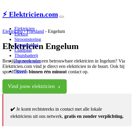
⚡ Elektricien.com
Elektricien
Elektricien
›
Friesland
›
Engelum
Elektra
Stroomstoring
Elektricien Engelum
Groepenkast
Laadpaal
Thuisbatterij
Ben jij op zoek naar een betrouwbare elektricien in Ingelum? Via
Zonnepanelen
Elektricien.com vind je direct een elektricien in de buurt. Ook bij
Spoed
spoed! Neem
binnen één minuut
contact op.
Vind jouw elektricien
✔️
Je komt rechtstreeks in contact met alle lokale
elektriciens uit ons netwerk,
gratis en zonder verplichting.