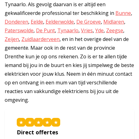
Tynaarlo. Als gevolg daarvan is er altijd een
gekwalificeerde professional ter beschikking in
Bunne
,
Donderen
,
Eelde
,
Eelderwolde
,
De Groeve
,
Midlaren
,
Paterswolde
,
De Punt
,
Tynaarlo
,
Vries
,
Yde
,
Zeegse
,
Zeijen
,
Zuidlaarderveen
, en in het overige deel van de
gemeente. Maar ook in de rest van de provincie
Drenthe kun je op ons rekenen. Zo is er te allen tijde
iemand bij jou in de buurt en kies jij simpelweg de beste
elektricien voor jouw klus. Neem in één minuut contact
op en ontvang in een mum van tijd verschillende
reacties van vakkundige elektriciens bij jou uit de
omgeving.
★
★
★
★
★
Direct offertes