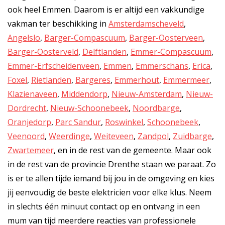
ook heel Emmen. Daarom is er altijd een vakkundige
vakman ter beschikking in
Amsterdamscheveld
,
Angelslo
,
Barger-Compascuum
,
Barger-Oosterveen
,
Barger-Oosterveld
,
Delftlanden
,
Emmer-Compascuum
,
Emmer-Erfscheidenveen
,
Emmen
,
Emmerschans
,
Erica
,
Foxel
,
Rietlanden
,
Bargeres
,
Emmerhout
,
Emmermeer
,
Klazienaveen
,
Middendorp
,
Nieuw-Amsterdam
,
Nieuw-
Dordrecht
,
Nieuw-Schoonebeek
,
Noordbarge
,
Oranjedorp
,
Parc Sandur
,
Roswinkel
,
Schoonebeek
,
Veenoord
,
Weerdinge
,
Weiteveen
,
Zandpol
,
Zuidbarge
,
Zwartemeer
, en in de rest van de gemeente. Maar ook
in de rest van de provincie Drenthe staan we paraat. Zo
is er te allen tijde iemand bij jou in de omgeving en kies
jij eenvoudig de beste elektricien voor elke klus. Neem
in slechts één minuut contact op en ontvang in een
mum van tijd meerdere reacties van professionele