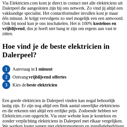
Via Elektricien.com kom je direct in contact met alle elektriciens uit
Dalerpeel die aangesloten zijn bij ons netwerk. Zo vind jij altijd een
vakkundige specialist. Het contactformulier invullen kost je maar
één minuut. Je krijgt vervolgens zo snel mogelijk een een antwoord.
Ook bij nood kun je ons inschakelen. Het is 100%
kosteloos
en
vrijblijvend
, dus je hoeft niet bang te zijn om ergens aan vast te
zitten.
Hoe vind je de beste elektricien in
Dalerpeel?
1
Aanvraag in
1 minuut
2
Ontvang
vrijblijvend offertes
3
Kies de
beste elektricien
Een goede elektricien in Dalerpeel vinden kan nogal behoorlijk
lastig zijn. Er zijn nog altijd een flink aantal oneerlijke elektriciens
en die rekenen niet altijd een eerlijke prijs. Zodoende hebben we
Elektricien.com opgericht. Via onze website kun je kosteloos en
zonder verplichting elektriciens in Dalerpeel met elkaar vergelijken.
We werken louter samen met elektromonteurs en installatiebedrijven