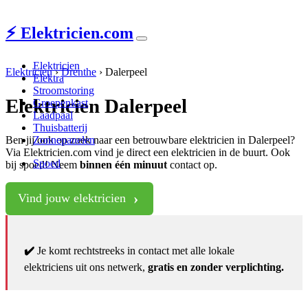
⚡ Elektricien.com
Elektricien
Elektricien
›
Drenthe
›
Dalerpeel
Elektra
Stroomstoring
Elektricien Dalerpeel
Groepenkast
Laadpaal
Thuisbatterij
Ben jij ook op zoek naar een betrouwbare elektricien in Dalerpeel?
Zonnepanelen
Via Elektricien.com vind je direct een elektricien in de buurt. Ook
Spoed
bij spoed! Neem
binnen één minuut
contact op.
Vind jouw elektricien
✔️
Je komt rechtstreeks in contact met alle lokale
elektriciens uit ons netwerk,
gratis en zonder verplichting.