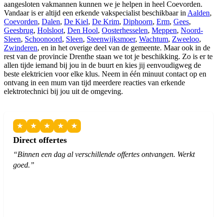
aangesloten vakmannen kunnen we je helpen in heel Coevorden.
Vandaar is er altijd een erkende vakspecialist beschikbaar in
Aalden
,
Coevorden
,
Dalen
,
De Kiel
,
De Krim
,
Diphoorn
,
Erm
,
Gees
,
Geesbrug
,
Holsloot
,
Den Hool
,
Oosterhesselen
,
Meppen
,
Noord-
Sleen
,
Schoonoord
,
Sleen
,
Steenwijksmoer
,
Wachtum
,
Zweeloo
,
Zwinderen
, en in het overige deel van de gemeente. Maar ook in de
rest van de provincie Drenthe staan we tot je beschikking. Zo is er te
allen tijde iemand bij jou in de buurt en kies jij eenvoudigweg de
beste elektricien voor elke klus. Neem in één minuut contact op en
ontvang in een mum van tijd meerdere reacties van erkende
elektrotechnici bij jou uit de omgeving.
★
★
★
★
★
Direct offertes
“Binnen een dag al verschillende offertes ontvangen. Werkt
goed.”