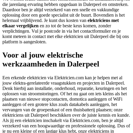
die jarenlang ervaring hebben opgedaan in Dalerpeel en omstreken.
Daardoor ben je altijd verzekerd van een snelle en vakkundige
oplossing door een goede specialist uit de buurt. Bovendien is het
helemaal vrijblijvend. Je kunt dus kosten van
elektriciens met
elkaar vergelijken
en zo tot de beste keus komen, zonder
verplichtingen. Vul je postcode in via het contactformulier en je
komt meteen in contact met elke elektricien uit Dalerpeel die bij ons
platform is aangesloten.
Voor al jouw elektrische
werkzaamheden in Dalerpeel
Een erkende elektricien via Elektricien.com kan je helpen met al
jouw elektra-gerelateerde vraagstukken en projecten in Dalerpeel.
Denk hierbij aan installatie, onderhoud, reparatie, keuringen en het
oplossen van stroomstoringen. Of het nu gaat om iets kleins als het
plaatsen van nieuwe stopcontacten, domotica aanleggen of WiFi
aanleggen of een grotere klus zoals datakabels aanleggen, het
vervangen van de groepenkast of een thuisbatterij plaatsen; onze
elektriciens uit Dalerpeel beschikken over de juiste kennis en kunde.
Als jij een elektricien inschakelt via Elektricien.com, ben je altijd
verzekerd van een hoogwaardige en professionele oplossing. Dus of
je nu een kleine of een lastige klus hebt, onze elektriciens in