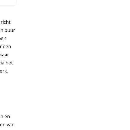
richt.
en puur
ben
r een
lkaar
ia het
erk.
en en
pen van