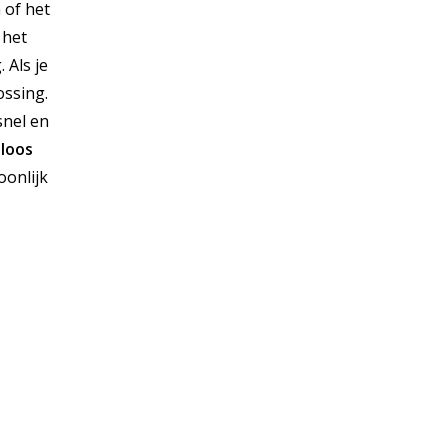
 of het
 het
 Als je
ossing.
snel en
loos
oonlijk