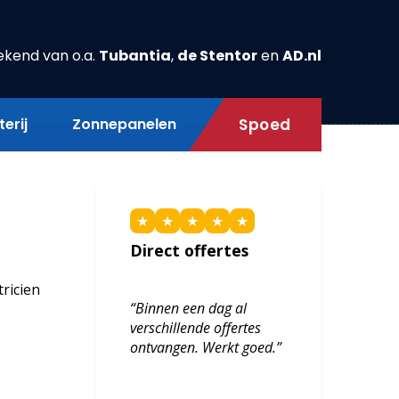
ekend van o.a.
Tubantia
,
de Stentor
en
AD.nl
erij
Zonnepanelen
Spoed
★
★
★
★
★
Direct offertes
tricien
“Binnen een dag al
verschillende offertes
ontvangen. Werkt goed.”