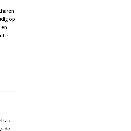
tharen
edig op
n en
ntie-
elkaar
ge de