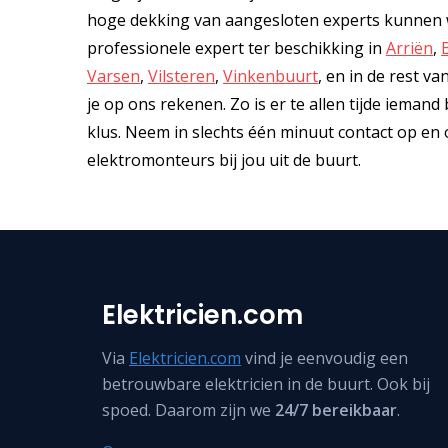
hoge dekking van aangesloten experts kunnen we 
professionele expert ter beschikking in
Arriën
,
Varsen
,
Vilsteren
,
Vinkenbuurt
, en in de rest v
je op ons rekenen. Zo is er te allen tijde iemand b
klus. Neem in slechts één minuut contact op e
elektromonteurs bij jou uit de buurt.
Elektricien.com
Via
Elektricien.com
vind je eenvoudig een
betrouwbare elektricien in de buurt. Ook bij
spoed. Daarom zijn we
24/7 bereikbaar
.