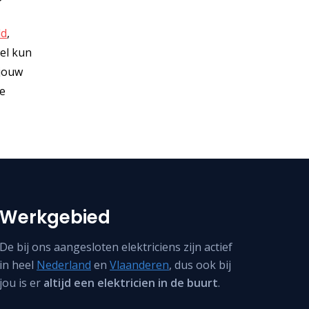
ld
,
sel kun
 jouw
me
Werkgebied
De bij ons aangesloten elektriciens zijn actief
in heel
Nederland
en
Vlaanderen
, dus ook bij
jou is er
altijd een elektricien in de buurt
.