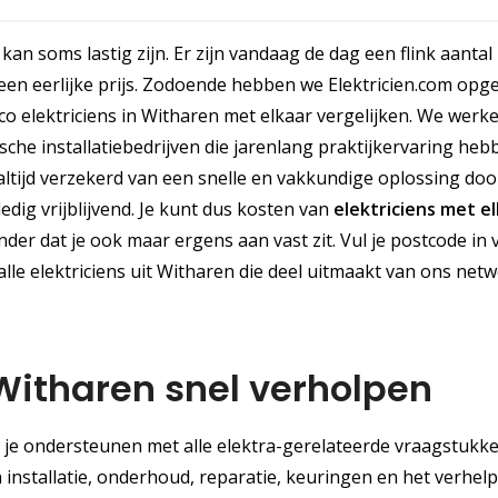
an soms lastig zijn. Er zijn vandaag de dag een flink aantal
d een eerlijke prijs. Zodoende hebben we Elektricien.com opge
ico elektriciens in Witharen met elkaar vergelijken. We werk
che installatiebedrijven die jarenlang praktijkervaring heb
altijd verzekerd van een snelle en vakkundige oplossing doo
edig vrijblijvend. Je kunt dus kosten van
elektriciens met e
er dat je ook maar ergens aan vast zit. Vul je postcode in v
alle elektriciens uit Witharen die deel uitmaakt van ons netw
Witharen snel verholpen
n je ondersteunen met alle elektra-gerelateerde vraagstukk
n installatie, onderhoud, reparatie, keuringen en het verhel