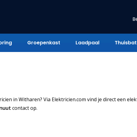
B
oring
Groepenkast
Laadpaal
Thuisbatt
ien in Witharen? Via Elektricien.com vind je direct een elek
inuut
contact op.