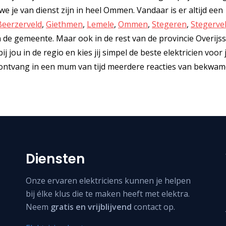
je van dienst zijn in heel Ommen. Vandaar is er altijd een
Beerzerveld
,
Giethmen
,
Lemele
,
Ommen
,
Stegeren
,
Stegerve
an de gemeente. Maar ook in de rest van de provincie Overijs
ij jou in de regio en kies jij simpel de beste elektricien voor
n ontvang in een mum van tijd meerdere reacties van bekwa
Diensten
Onze ervaren elektriciens kunnen je helpen
bij élke klus die te maken heeft met elektra.
Neem
gratis en vrijblijvend
contact op.