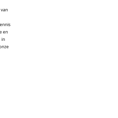
n van
kennis
ve en
 in
 onze