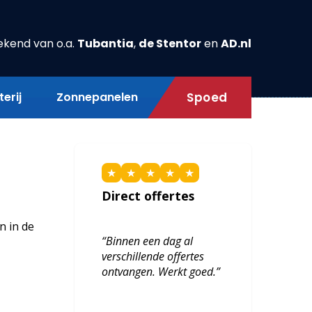
ekend van o.a.
Tubantia
,
de Stentor
en
AD.nl
erij
Zonnepanelen
Spoed
★
★
★
★
★
Direct offertes
n in de
“Binnen een dag al
verschillende offertes
ontvangen. Werkt goed.”