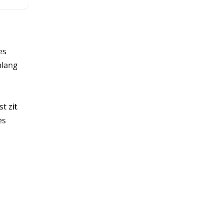
es
nlang
 zit.
es