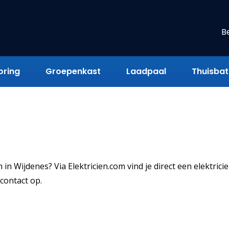
B
oring
Groepenkast
Laadpaal
Thuisbatt
in Wijdenes? Via Elektricien.com vind je direct een elektricie
contact op.