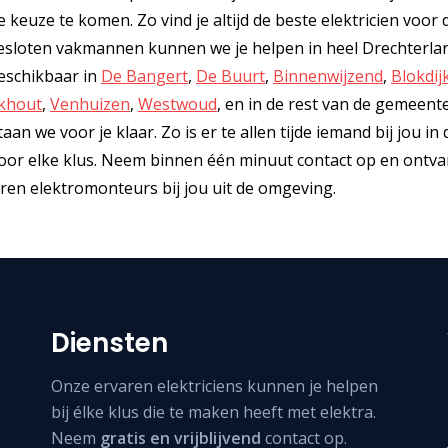
 keuze te komen. Zo vind je altijd de beste elektricien voor 
gesloten vakmannen kunnen we je helpen in heel Drechterla
beschikbaar in
De Bangert
,
De Buurt
,
Binnenwijzend
,
Blokdij
nkhout
,
Venhuizen
,
Westwoud
, en in de rest van de gemeent
n we voor je klaar. Zo is er te allen tijde iemand bij jou in 
n voor elke klus. Neem binnen één minuut contact op en ontva
aren elektromonteurs bij jou uit de omgeving.
Diensten
Onze ervaren elektriciens kunnen je helpen
bij élke klus die te maken heeft met elektra.
Neem
gratis en vrijblijvend
contact op.