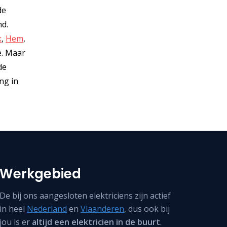
de
nd.
k
,
Hem
,
e. Maar
de
ng in
Werkgebied
De bij ons aangesloten elektriciens zijn actief
in heel
Nederland
en
Vlaanderen
, dus ook bij
jou is er
altijd een elektricien in de buurt
.