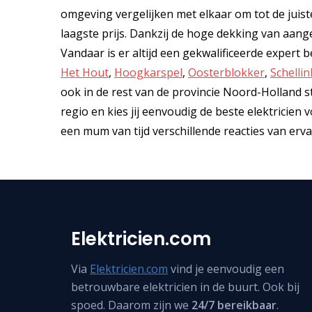
omgeving vergelijken met elkaar om tot de juiste
laagste prijs. Dankzij de hoge dekking van aan
Vandaar is er altijd een gekwalificeerde expert 
Het Hout
,
Hoogkarspel
,
Oosterblokker
,
Schelli
ook in de rest van de provincie Noord-Holland staa
regio en kies jij eenvoudig de beste elektricie
een mum van tijd verschillende reacties van erv
Elektricien.com
Via
Elektricien.com
vind je eenvoudig een
betrouwbare elektricien in de buurt. Ook bij
spoed. Daarom zijn we
24/7 bereikbaar
.