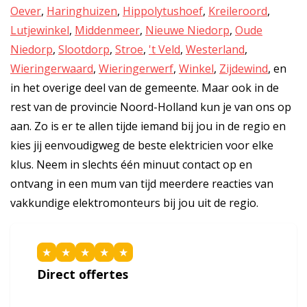
Oever
,
Haringhuizen
,
Hippolytushoef
,
Kreileroord
,
Lutjewinkel
,
Middenmeer
,
Nieuwe Niedorp
,
Oude
Niedorp
,
Slootdorp
,
Stroe
,
't Veld
,
Westerland
,
Wieringerwaard
,
Wieringerwerf
,
Winkel
,
Zijdewind
, en
in het overige deel van de gemeente. Maar ook in de
rest van de provincie Noord-Holland kun je van ons op
aan. Zo is er te allen tijde iemand bij jou in de regio en
kies jij eenvoudigweg de beste elektricien voor elke
klus. Neem in slechts één minuut contact op en
ontvang in een mum van tijd meerdere reacties van
vakkundige elektromonteurs bij jou uit de regio.
★
★
★
★
★
Direct offertes